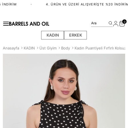
 İNDIRIM
•
4. ÜRÜN VE ÜZERI ALIŞVERIŞTE %20 İNDIRIM
0
Ara
KADIN
ERKEK
Anasayfa
KADIN
Üst Giyim
Body
Kadın Puantiyeli Fırfırlı Kolsu