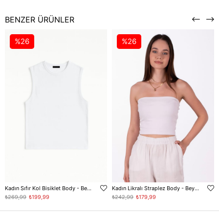
BENZER ÜRÜNLER
%26
%26
Kadın Sıfır Kol Bisiklet Body - Beyaz
Kadın Likralı Straplez Body - Beyaz
₺269,99
₺199,99
₺242,99
₺179,99