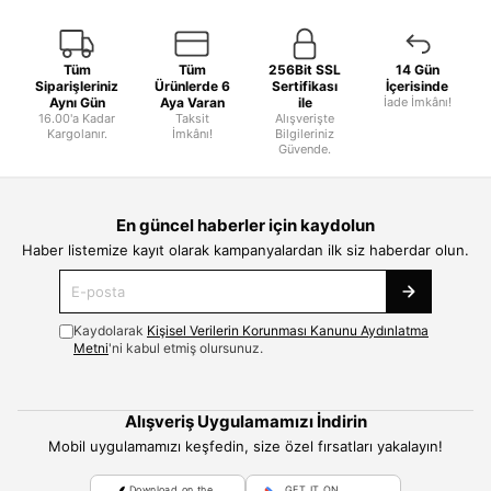
Tüm
Tüm
256Bit SSL
14 Gün
Siparişleriniz
Ürünlerde 6
Sertifikası
İçerisinde
Aynı Gün
Aya Varan
ile
İade İmkânı!
16.00'a Kadar
Taksit
Alışverişte
Kargolanır.
İmkânı!
Bilgileriniz
Güvende.
En güncel haberler için kaydolun
Haber listemize kayıt olarak kampanyalardan ilk siz haberdar olun.
Kaydolarak
Kişisel Verilerin Korunması Kanunu Aydınlatma
Metni
'ni kabul etmiş olursunuz.
Alışveriş Uygulamamızı İndirin
Mobil uygulamamızı keşfedin, size özel fırsatları yakalayın!
Download on the
GET IT ON