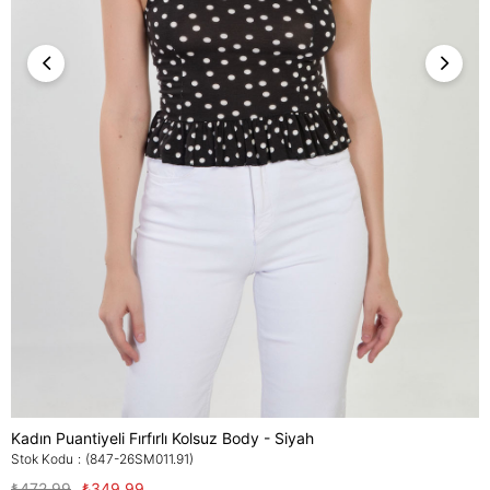
Kadın Puantiyeli Fırfırlı Kolsuz Body - Siyah
Stok Kodu
(847-26SM011.91)
₺472,99
₺349,99