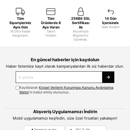
Tüm
Tüm
256Bit SSL
14 Gün
Siparişleriniz
Ürünlerde 6
Sertifikası
İçerisinde
Aynı Gün
Aya Varan
ile
İade İmkânı!
16.00'a Kadar
Taksit
Alışverişte
Kargolanır.
İmkânı!
Bilgileriniz
Güvende.
En güncel haberler için kaydolun
Haber listemize kayıt olarak kampanyalardan ilk siz haberdar olun.
Kaydolarak
Kişisel Verilerin Korunması Kanunu Aydınlatma
Metni
'ni kabul etmiş olursunuz.
Alışveriş Uygulamamızı İndirin
Mobil uygulamamızı keşfedin, size özel fırsatları yakalayın!
Download on the
GET IT ON