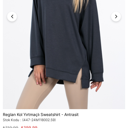
Reglan Kol Yırtmaçlı Sweatshirt - Antrasit
Stok Kodu
(447-24M118002.59)
₺719,99
₺399,99