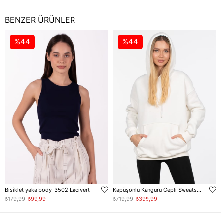
BENZER ÜRÜNLER
%44
%44
Bisiklet yaka body-3502 Lacivert
Kapüşonlu Kanguru Cepli Sweatshirt - Ekru
₺179,99
₺99,99
₺719,99
₺399,99