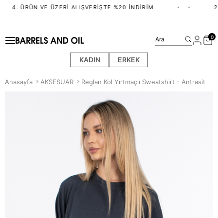
4. ÜRÜN VE ÜZERI ALIŞVERIŞTE %20 İNDIRIM
•
•
2.
0
Ara
KADIN
ERKEK
Anasayfa
AKSESUAR
Reglan Kol Yırtmaçlı Sweatshirt - Antrasit