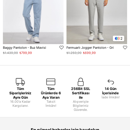
2
Baggy Pantolon - Buz Mavisi
Fermuarlı Jogger Pantolon - Gri
₺1.439,99
₺799,99
₺1.259,99
₺699,99
Tüm
Tüm
256Bit SSL
14 Gün
Siparişleriniz
Ürünlerde 6
Sertifikası
İçerisinde
Aynı Gün
Aya Varan
ile
İade İmkânı!
16.00'a Kadar
Taksit
Alışverişte
Kargolanır.
İmkânı!
Bilgileriniz
Güvende.
En güncel haberler için kaydolun