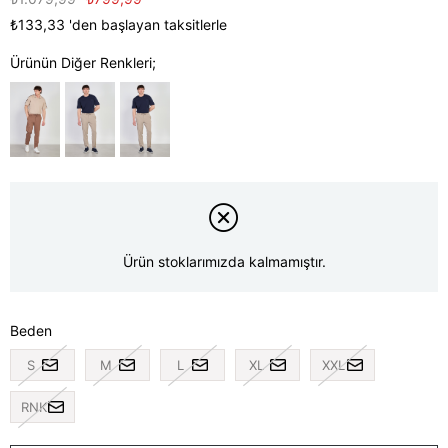
₺133,33
'den başlayan taksitlerle
Ürünün Diğer Renkleri;
Ürün stoklarımızda kalmamıştır.
Beden
S
M
L
XL
XXL
RNK