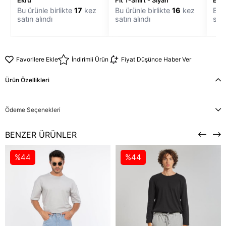
Ekru
Fit T-Shirt - Siyah
Eşof
Bu ürünle birlikte
17
kez
Bu ürünle birlikte
16
kez
Bu ü
satın alındı
satın alındı
satı
Favorilere Ekle
İndirimli Ürün
Fiyat Düşünce Haber Ver
Ürün Özellikleri
Ödeme Seçenekleri
BENZER ÜRÜNLER
%44
%44