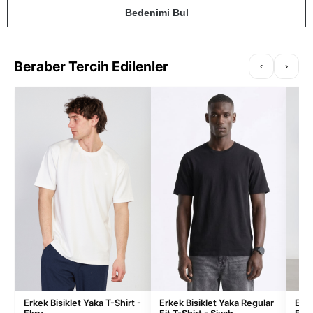
Bedenimi Bul
Beraber Tercih Edilenler
‹
›
Erkek Bisiklet Yaka T-Shirt -
Erkek Bisiklet Yaka Regular
Erke