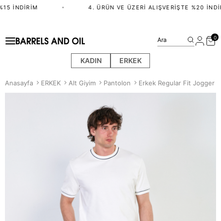
15 İNDIRIM
•
4. ÜRÜN VE ÜZERI ALIŞVERIŞTE %20 İNDIR
0
Ara
KADIN
ERKEK
Anasayfa
ERKEK
Alt Giyim
Pantolon
Erkek Regular Fit Jogger P