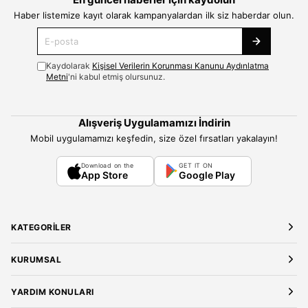
Haber listemize kayıt olarak kampanyalardan ilk siz haberdar olun.
Kaydolarak
Kişisel Verilerin Korunması Kanunu Aydınlatma
Metni
'ni kabul etmiş olursunuz.
Alışveriş Uygulamamızı İndirin
Mobil uygulamamızı keşfedin, size özel fırsatları yakalayın!
Download on the
GET IT ON
App Store
Google Play
KATEGORILER
Yeni Gelenler
KURUMSAL
Kadın Giyim
Elbise
Hakkımızda
YARDIM KONULARI
Bluz
Kariyer