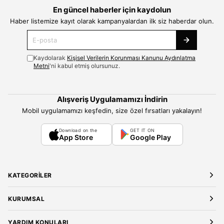
En güncel haberler için kaydolun
Haber listemize kayıt olarak kampanyalardan ilk siz haberdar olun.
Kaydolarak
Kişisel Verilerin Korunması Kanunu Aydınlatma
Metni
'ni kabul etmiş olursunuz.
Alışveriş Uygulamamızı İndirin
Mobil uygulamamızı keşfedin, size özel fırsatları yakalayın!
Download on the
GET IT ON
App Store
Google Play
KATEGORILER
Yeni Gelenler
KURUMSAL
Kadın Giyim
Elbise
Hakkımızda
YARDIM KONULARI