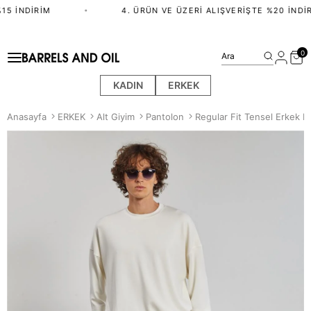
5 İNDIRIM
•
4. ÜRÜN VE ÜZERI ALIŞVERIŞTE %20 İNDIR
0
Ara
KADIN
ERKEK
Anasayfa
ERKEK
Alt Giyim
Pantolon
Regular Fit Tensel Erkek P