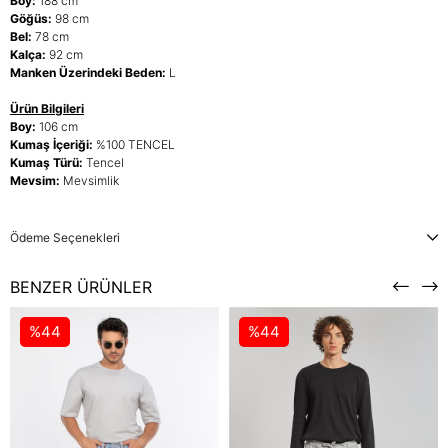
Boy:
188 cm
Göğüs:
98 cm
Bel:
78 cm
Kalça:
92 cm
Manken Üzerindeki Beden:
L
Ürün Bilgileri
Boy:
106 cm
Kumaş İçeriği:
%100 TENCEL
Kumaş Türü:
Tencel
Mevsim:
Mevsimlik
Ödeme Seçenekleri
BENZER ÜRÜNLER
%44
%44