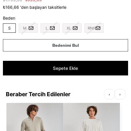
₺166,66
'den başlayan taksitlerle
Beden
S
M
L
XL
RNK
Bedenimi Bul
Beraber Tercih Edilenler
‹
›