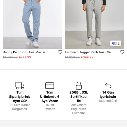
2
Baggy Pantolon - Buz Mavisi
Fermuarlı Jogger Pantolon - Gri
₺1.439,99
₺799,99
₺1.259,99
₺699,99
Tüm
Tüm
256Bit SSL
14 Gün
Siparişleriniz
Ürünlerde 6
Sertifikası
İçerisinde
Aynı Gün
Aya Varan
ile
İade İmkânı!
16.00'a Kadar
Taksit
Alışverişte
Kargolanır.
İmkânı!
Bilgileriniz
Güvende.