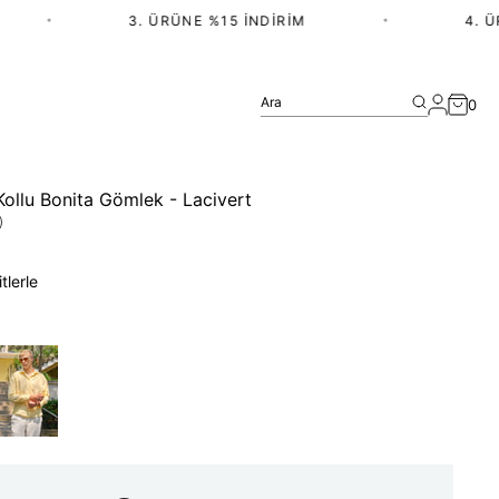
•
3. ÜRÜNE %15 İNDIRIM
•
4. ÜRÜN
Ara
0
Kollu Bonita Gömlek - Lacivert
)
tlerle