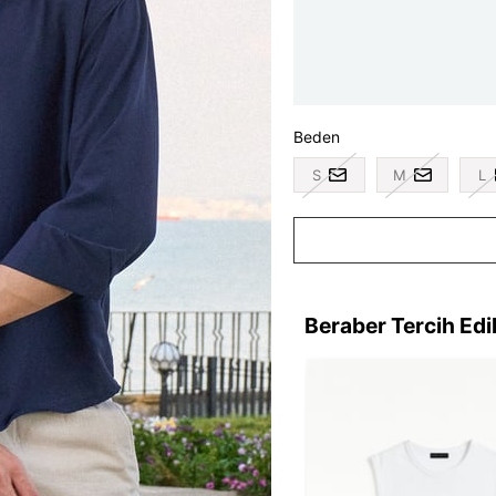
Beden
S
M
L
Beraber Tercih Edi