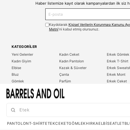
Haber listemize kayıt olarak kampanyalardan ilk siz 
Kaydolarak
Kişisel Verilerin Korunması Kanunu Ay
Metni
'ni kabul etmiş olursunuz.
KATEGORILER
Yeni Gelenler
Kadın Ceket
Erkek Gömlek
Kadın Giyim
Kadın Pantolon
Erkek T-Shirt
Elbise
Kazak & Süveter
Erkek Sweatsh
Bluz
Çanta
Erkek Mont
Gömlek
Parfüm
Erkek Ceket
T-Shirt
Erkek Giyim
Erkek Pantolo
Sweatshirt
Çok Satanlar
İndirim
Tulum
PANTOLON
T-SHIRT
ETEK
CEKET
GÖMLEK
HIRKA
ELBISE
ATLET
BL