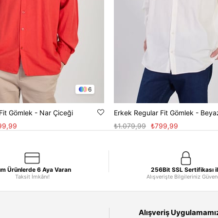
6
Fit Gömlek - Nar Çiceği
Erkek Regular Fit Gömlek - Beya
99,99
₺1.079,99
₺799,99
m Ürünlerde 6 Aya Varan
256Bit SSL Sertifikası i
Taksit İmkânı!
Alışverişte Bilgileriniz Güve
Alışveriş Uygulamamızı