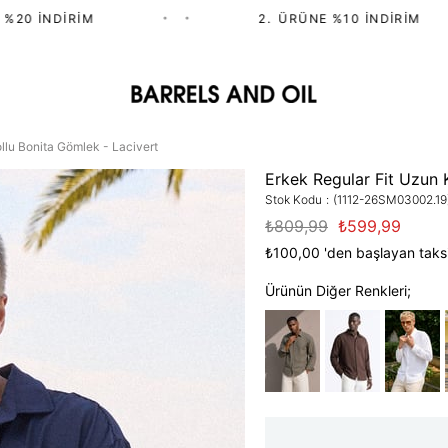
0 İNDIRIM
•
•
2.⁠ ⁠ÜRÜNE %10 İNDIRIM
llu Bonita Gömlek - Lacivert
Erkek Regular Fit Uzun 
Stok Kodu
(1112-26SM03002.19
₺809,99
₺599,99
₺100,00
'den başlayan taksi
Ürünün Diğer Renkleri;