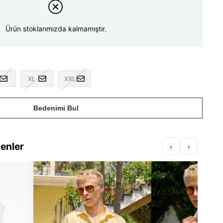
Ürün stoklarımızda kalmamıştır.
XL
XXL
Bedenimi Bul
lenler
‹
›