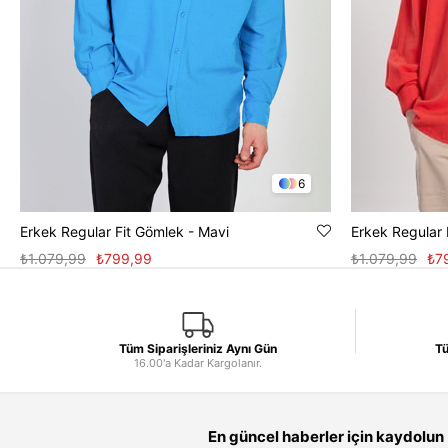
6
Erkek Regular Fit Gömlek - Mavi
Erkek Regular 
₺1.079,99
₺799,99
₺1.079,99
₺7
Tüm Siparişleriniz Aynı Gün
Tü
16.00'a Kadar Kargolanır.
En güncel haberler için kaydolun