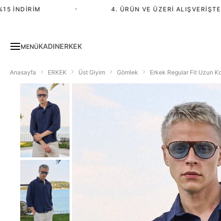
İNDIRIM
•
4. ÜRÜN VE ÜZERI ALIŞVERIŞTE %2
KADIN
ERKEK
MENÜ
Anasayfa
ERKEK
Üst Giyim
Gömlek
Erkek Regular Fit Uzun Ko