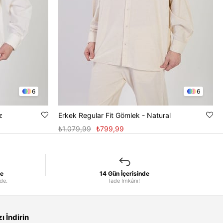
6
6
z
Erkek Regular Fit Gömlek - Natural
₺1.079,99
₺799,99
le
14 Gün İçerisinde
nde.
İade İmkânı!
 İndirin