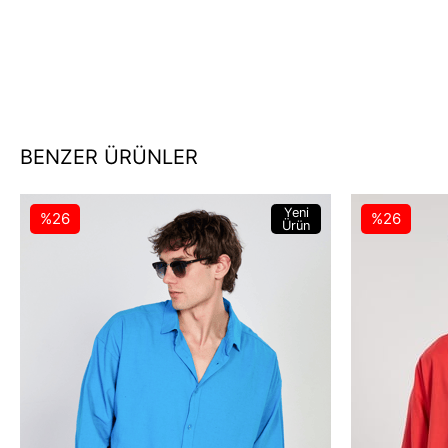
BENZER ÜRÜNLER
Yeni
%26
%26
Ürün