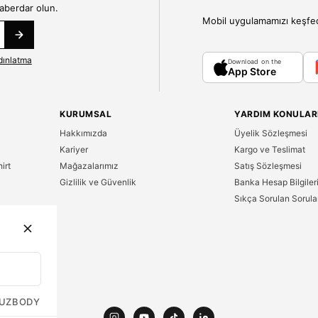
haberdar olun.
Mobil uygulamamızı keşfedin
dınlatma
Download on the
App Store
KURUMSAL
YARDIM KONULAR
Hakkımızda
Üyelik Sözleşmesi
Kariyer
Kargo ve Teslimat
irt
Mağazalarımız
Satış Sözleşmesi
Gizlilik ve Güvenlik
Banka Hesap Bilgiler
Sıkça Sorulan Sorula
n
UZ
BODY