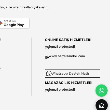
, size özel fırsatları yakalayın!
GET IT ON
Google Play
I
ONLINE SATIŞ HIZMETLERI
[email protected]
www.barrelsandoil.com
i
r
Whatsapp Destek Hattı
MAĞAZACILIK HIZMETLERI
[email protected]