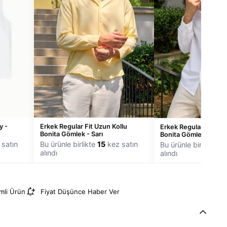
y -
Erkek Regular Fit Uzun Kollu
Erkek Regular Fit Uzu
Bonita Gömlek - Sarı
Bonita Gömlek - Beya
satın
Bu ürünle birlikte
15
kez satın
Bu ürünle birlikte
14
alındı
alındı
imli Ürün
Fiyat Düşünce Haber Ver