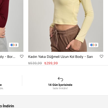
3
3
Kadın Kruvaze Yaka Uzun Kol Body - Bordo
Kadın Yaka Düğmeli Uzun Kol Body - Sarı
₺539,99
₺299,99
le
14 Gün İçerisinde
nde.
İade İmkânı!
 İndirin