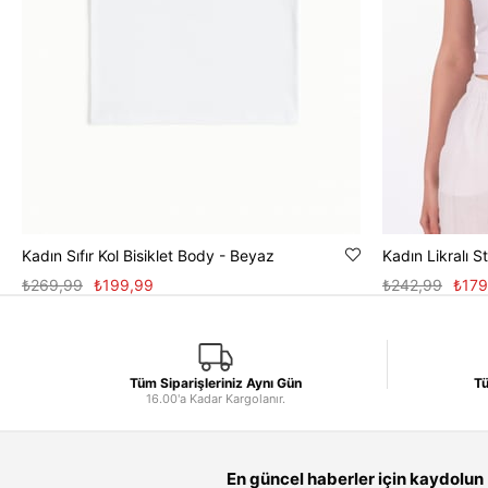
Kadın Sıfır Kol Bisiklet Body - Beyaz
Kadın Likralı 
₺269,99
₺199,99
₺242,99
₺179
Tüm Siparişleriniz Aynı Gün
Tü
16.00'a Kadar Kargolanır.
En güncel haberler için kaydolun