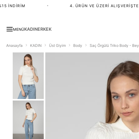
 İNDIRIM
•
4. ÜRÜN VE ÜZERI ALIŞVERIŞTE %
KADIN
ERKEK
MENÜ
Anasayfa
KADIN
Üst Giyim
Body
Saç Örgülü Triko Body - Be