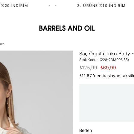
20 İNDIRIM
•
•
2.⁠ ⁠ÜRÜNE %10 İNDIRIM
yaz
Saç Örgülü Triko Body 
Stok Kodu
(228-23M006.55)
₺125,99
₺69,99
₺11,67
'den başlayan taksitl
Beden