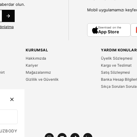
haberdar olun.
Mobil uygulamamızı keşfedin
dınlatma
Download on the
App Store
KURUMSAL
YARDIM KONULAR
Hakkımızda
Üyelik Sözleşmesi
Kariyer
Kargo ve Teslimat
irt
Mağazalarımız
Satış Sözleşmesi
Gizlilik ve Güvenlik
Banka Hesap Bilgiler
Sıkça Sorulan Sorula
n
UZ
BODY