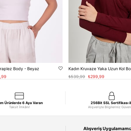
Straplez Body - Beyaz
,99
₺539,99
₺299,99
m Ürünlerde 6 Aya Varan
256Bit SSL Sertifikası i
Taksit İmkânı!
Alışverişte Bilgileriniz Güve
Alışveriş Uygulamamızı