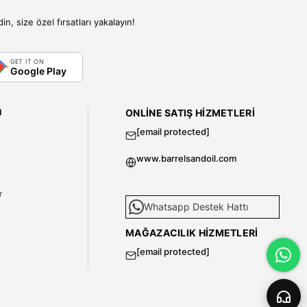
, size özel fırsatları yakalayın!
GET IT ON
Google Play
I
ONLINE SATIŞ HIZMETLERI
[email protected]
www.barrelsandoil.com
i
r
Whatsapp Destek Hattı
MAĞAZACILIK HIZMETLERI
[email protected]