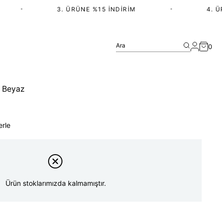
•
3. ÜRÜNE %15 İNDIRIM
•
4. ÜRÜ
Ara
0
- Beyaz
erle
Ürün stoklarımızda kalmamıştır.