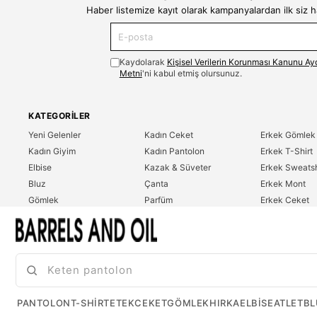
Haber listemize kayıt olarak kampanyalardan ilk siz 
Kaydolarak
Kişisel Verilerin Korunması Kanunu Ay
Metni
'ni kabul etmiş olursunuz.
KATEGORILER
Yeni Gelenler
Kadın Ceket
Erkek Gömlek
Kadın Giyim
Kadın Pantolon
Erkek T-Shirt
Elbise
Kazak & Süveter
Erkek Sweatsh
Bluz
Çanta
Erkek Mont
Gömlek
Parfüm
Erkek Ceket
T-Shirt
Erkek Giyim
Erkek Pantolo
Sweatshirt
Çok Satanlar
İndirim
Tulum
PANTOLON
T-SHIRT
ETEK
CEKET
GÖMLEK
HIRKA
ELBISE
ATLET
BL