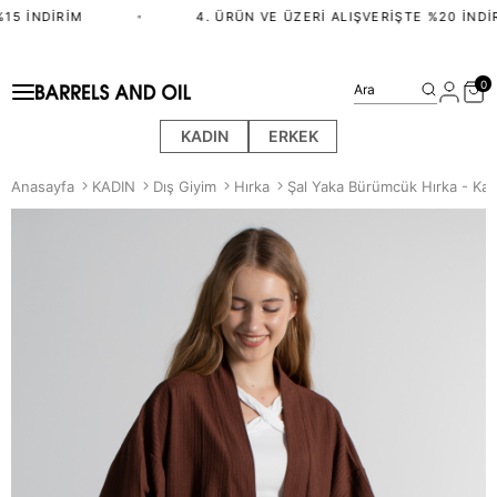
15 İNDIRIM
•
4. ÜRÜN VE ÜZERI ALIŞVERIŞTE %20 İNDIR
0
Ara
KADIN
ERKEK
Anasayfa
KADIN
Dış Giyim
Hırka
Şal Yaka Bürümcük Hırka - Ka