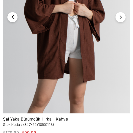
Şal Yaka Bürümcük Hırka - Kahve
Stok Kodu
(847-22Y08001.13)
₺179,99
₺99,99