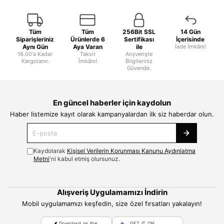
Tüm
Tüm
256Bit SSL
14 Gün
Siparişleriniz
Ürünlerde 6
Sertifikası
İçerisinde
Aynı Gün
Aya Varan
ile
İade İmkânı!
16.00'a Kadar
Taksit
Alışverişte
Kargolanır.
İmkânı!
Bilgileriniz
Güvende.
En güncel haberler için kaydolun
Haber listemize kayıt olarak kampanyalardan ilk siz haberdar olun.
Kaydolarak
Kişisel Verilerin Korunması Kanunu Aydınlatma
Metni
'ni kabul etmiş olursunuz.
Alışveriş Uygulamamızı İndirin
Mobil uygulamamızı keşfedin, size özel fırsatları yakalayın!
Download on the
GET IT ON