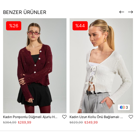
BENZER ÜRÜNLER
%26
%44
3
Kadın Ponponlu Düğmeli Ajurlu Hırka - Bordo
Kadın Uzun Kollu Önü Bağlamalı Hırka - Ekru
₺364,99
₺269,99
₺629,99
₺349,99