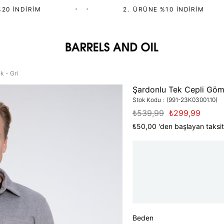
0 İNDIRIM
•
•
2.⁠ ⁠ÜRÜNE %10 İNDIRIM
k - Gri
Şardonlu Tek Cepli Göml
Stok Kodu
(991-23K03001.10)
₺539,99
₺299,99
₺50,00
'den başlayan taksit
Beden