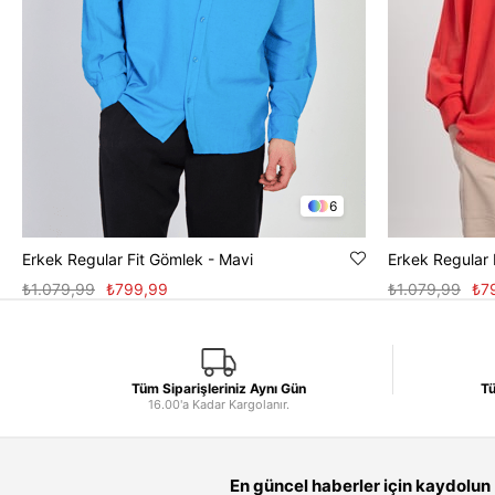
6
Erkek Regular Fit Gömlek - Mavi
Erkek Regular 
₺1.079,99
₺799,99
₺1.079,99
₺7
Tüm Siparişleriniz Aynı Gün
Tü
16.00'a Kadar Kargolanır.
En güncel haberler için kaydolun