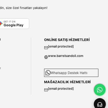
, size özel fırsatları yakalayın!
GET IT ON
Google Play
I
ONLINE SATIŞ HIZMETLERI
[email protected]
www.barrelsandoil.com
i
r
Whatsapp Destek Hattı
MAĞAZACILIK HIZMETLERI
[email protected]