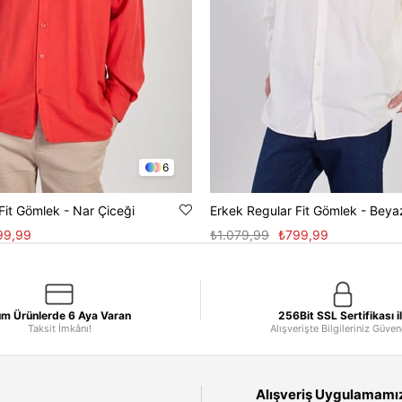
6
Fit Gömlek - Nar Çiceği
Erkek Regular Fit Gömlek - Beya
99,99
₺1.079,99
₺799,99
m Ürünlerde 6 Aya Varan
256Bit SSL Sertifikası i
Taksit İmkânı!
Alışverişte Bilgileriniz Güve
Alışveriş Uygulamamızı