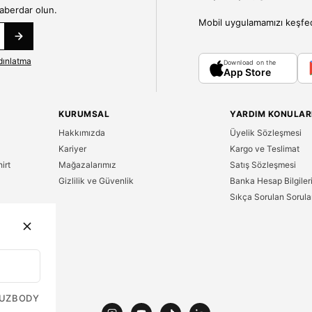
haberdar olun.
Mobil uygulamamızı keşfedin
dınlatma
Download on the
App Store
KURUMSAL
YARDIM KONULAR
Hakkımızda
Üyelik Sözleşmesi
Kariyer
Kargo ve Teslimat
irt
Mağazalarımız
Satış Sözleşmesi
Gizlilik ve Güvenlik
Banka Hesap Bilgiler
Sıkça Sorulan Sorula
n
UZ
BODY