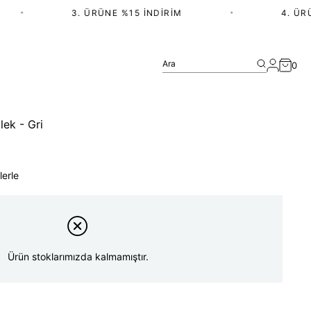
•
3. ÜRÜNE %15 İNDIRIM
•
4. ÜRÜN
Ara
0
ek - Gri
lerle
Ürün stoklarımızda kalmamıştır.