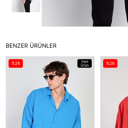
BENZER ÜRÜNLER
Yeni
%26
%26
Ürün