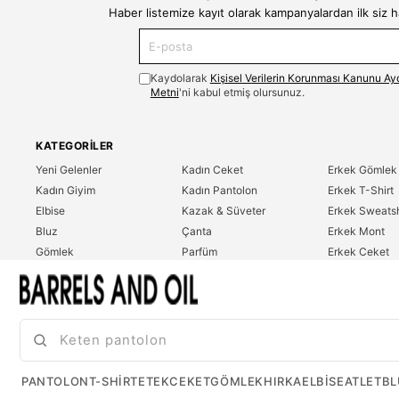
Haber listemize kayıt olarak kampanyalardan ilk siz 
Kaydolarak
Kişisel Verilerin Korunması Kanunu Ay
Metni
'ni kabul etmiş olursunuz.
KATEGORILER
Yeni Gelenler
Kadın Ceket
Erkek Gömlek
Kadın Giyim
Kadın Pantolon
Erkek T-Shirt
Elbise
Kazak & Süveter
Erkek Sweatsh
Bluz
Çanta
Erkek Mont
Gömlek
Parfüm
Erkek Ceket
T-Shirt
Erkek Giyim
Erkek Pantolo
Sweatshirt
Çok Satanlar
İndirim
Tulum
PANTOLON
T-SHIRT
ETEK
CEKET
GÖMLEK
HIRKA
ELBISE
ATLET
BL