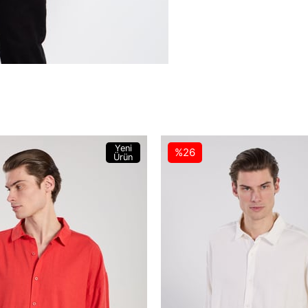
Yeni
%26
Ürün