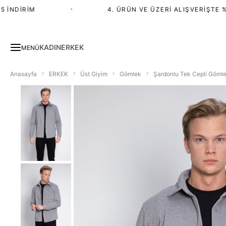
İNDIRIM
•
4. ÜRÜN VE ÜZERI ALIŞVERIŞTE %2
KADIN
ERKEK
MENÜ
Anasayfa
ERKEK
Üst Giyim
Gömlek
Şardonlu Tek Cepli Gömle