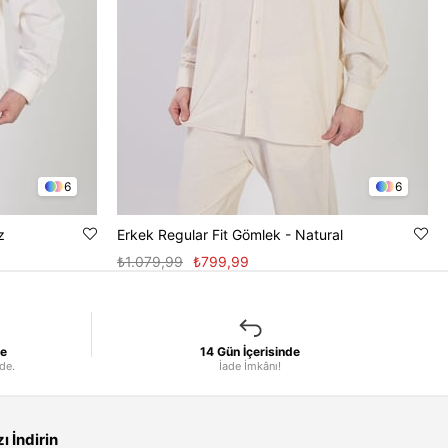
6
6
z
Erkek Regular Fit Gömlek - Natural
₺1.079,99
₺799,99
le
14 Gün İçerisinde
nde.
İade İmkânı!
 İndirin