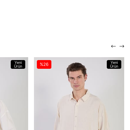
Yeni
Yeni
%26
Ürün
Ürün