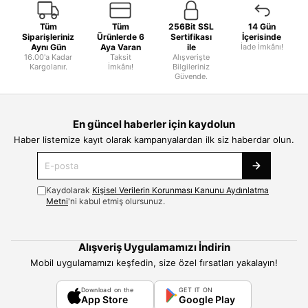
Tüm
Tüm
256Bit SSL
14 Gün
Siparişleriniz
Ürünlerde 6
Sertifikası
İçerisinde
Aynı Gün
Aya Varan
ile
İade İmkânı!
16.00'a Kadar
Taksit
Alışverişte
Kargolanır.
İmkânı!
Bilgileriniz
Güvende.
En güncel haberler için kaydolun
Haber listemize kayıt olarak kampanyalardan ilk siz haberdar olun.
Kaydolarak
Kişisel Verilerin Korunması Kanunu Aydınlatma
Metni
'ni kabul etmiş olursunuz.
Alışveriş Uygulamamızı İndirin
Mobil uygulamamızı keşfedin, size özel fırsatları yakalayın!
Download on the
GET IT ON
App Store
Google Play