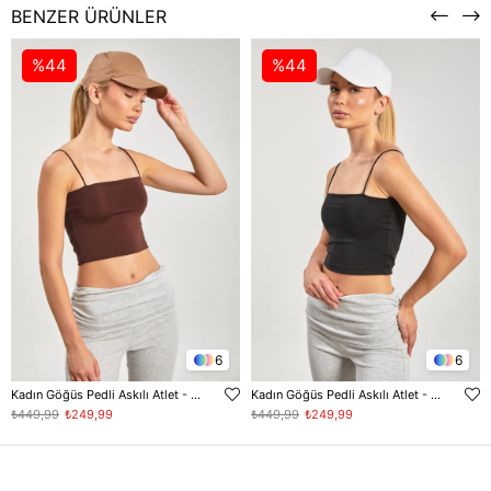
BENZER ÜRÜNLER
%44
%44
6
6
Kadın Göğüs Pedli Askılı Atlet - Acı Kahve
Kadın Göğüs Pedli Askılı Atlet - Siyah
₺449,99
₺249,99
₺449,99
₺249,99