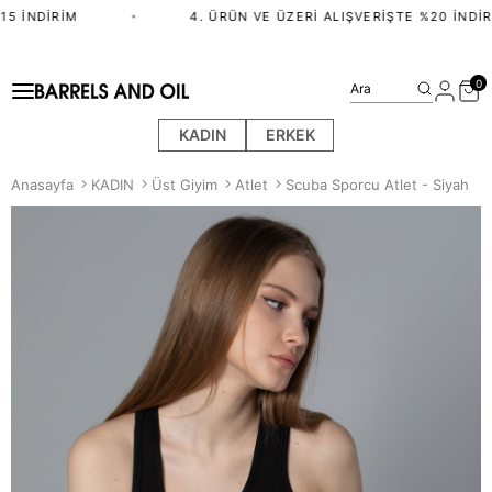
5 İNDIRIM
•
4. ÜRÜN VE ÜZERI ALIŞVERIŞTE %20 İNDIRI
0
Ara
KADIN
ERKEK
Anasayfa
KADIN
Üst Giyim
Atlet
Scuba Sporcu Atlet - Siyah