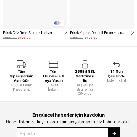
1
Erkek Düz Renk Boxer - Lacivert
Erkek Yaprak Desenli Boxer - Lacivert
₺323,99
₺179,99
₺323,99
₺179,99
Tüm
Tüm
256Bit SSL
14 Gün
Siparişleriniz
Ürünlerde 6
Sertifikası
İçerisinde
Aynı Gün
Aya Varan
ile
İade İmkânı!
16.00'a Kadar
Taksit
Alışverişte
Kargolanır.
İmkânı!
Bilgileriniz
Güvende.
En güncel haberler için kaydolun
Haber listemize kayıt olarak kampanyalardan ilk siz haberdar olun.