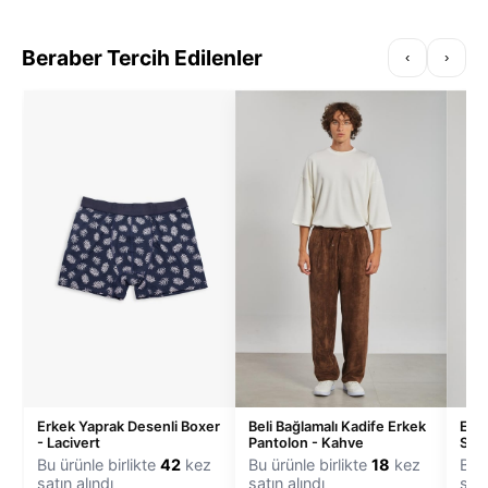
Beraber Tercih Edilenler
‹
›
Erkek Yaprak Desenli Boxer
Beli Bağlamalı Kadife Erkek
Erke
- Lacivert
Pantolon - Kahve
Swea
Bu ürünle birlikte
42
kez
Bu ürünle birlikte
18
kez
Bu ü
satın alındı
satın alındı
satı