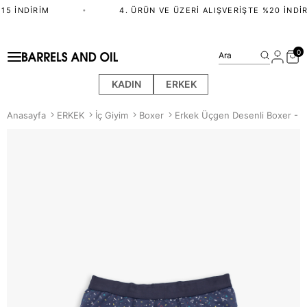
5 İNDIRIM
•
4. ÜRÜN VE ÜZERI ALIŞVERIŞTE %20 İNDIR
0
Ara
KADIN
ERKEK
Anasayfa
ERKEK
İç Giyim
Boxer
Erkek Üçgen Desenli Boxer - L