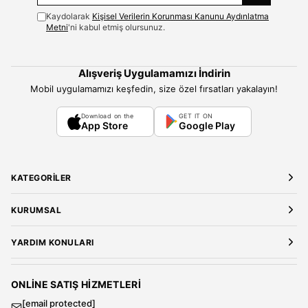
Kaydolarak
Kişisel Verilerin Korunması Kanunu Aydınlatma
Metni
'ni kabul etmiş olursunuz.
Alışveriş Uygulamamızı İndirin
Mobil uygulamamızı keşfedin, size özel fırsatları yakalayın!
Download on the
GET IT ON
App Store
Google Play
KATEGORILER
Yeni Gelenler
KURUMSAL
Kadın Giyim
Elbise
Hakkımızda
YARDIM KONULARI
Bluz
Kariyer
Gömlek
Mağazalarımız
Üyelik Sözleşmesi
T-Shirt
Gizlilik ve Güvenlik
Kargo ve Teslimat
ONLINE SATIŞ HIZMETLERI
Sweatshirt
Satış Sözleşmesi
[email protected]