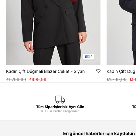
1
Kadın Çift Düğmeli Blazer Ceket - Siyah
Kadın Çift Düğ
₺1.799,99
₺999,99
₺1.799,99
₺9
Tüm Siparişleriniz Aynı Gün
Tü
16.00'a Kadar Kargolanır.
En güncel haberler için kaydolun