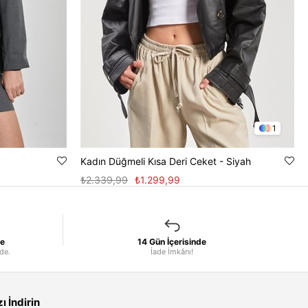
1
Kadın Düğmeli Kısa Deri Ceket - Siyah
₺2.339,99
₺1.299,99
le
14 Gün İçerisinde
nde.
İade İmkânı!
 İndirin