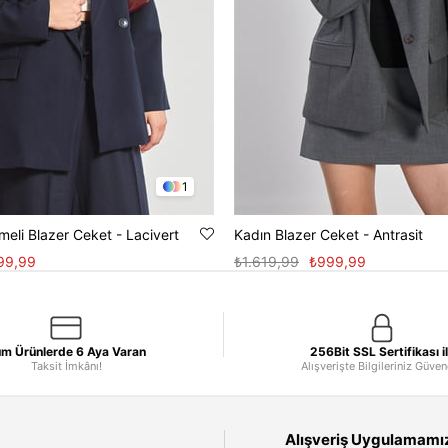
1
meli Blazer Ceket - Lacivert
Kadın Blazer Ceket - Antrasit
99,99
₺1.619,99
₺999,99
m Ürünlerde 6 Aya Varan
256Bit SSL Sertifikası i
Taksit İmkânı!
Alışverişte Bilgileriniz Güve
Alışveriş Uygulamamızı