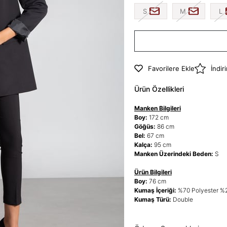
S
M
L
Favorilere Ekle
İndir
Ürün Özellikleri
Manken Bilgileri
Boy:
172 cm
Göğüs:
86 cm
Bel:
67 cm
Kalça:
95 cm
Manken Üzerindeki Beden:
S
Ürün Bilgileri
Boy:
76 cm
Kumaş İçeriği:
%70 Polyester %
Kumaş Türü:
Double