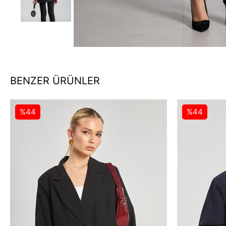
BENZER ÜRÜNLER
%44
%44