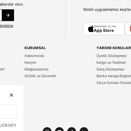
haberdar olun.
Mobil uygulamamızı keşfedin
dınlatma
Download on the
App Store
KURUMSAL
YARDIM KONULAR
Hakkımızda
Üyelik Sözleşmesi
Kariyer
Kargo ve Teslimat
irt
Mağazalarımız
Satış Sözleşmesi
Gizlilik ve Güvenlik
Banka Hesap Bilgiler
Sıkça Sorulan Sorula
n
UZ
BODY