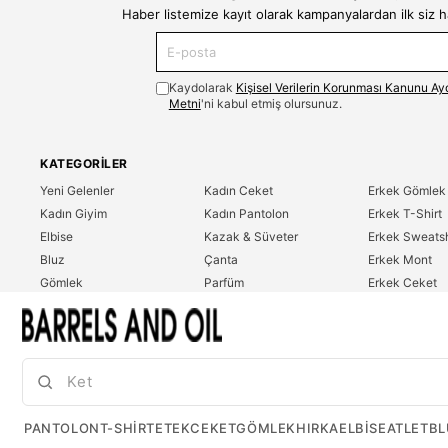
Haber listemize kayıt olarak kampanyalardan ilk siz 
Kaydolarak
Kişisel Verilerin Korunması Kanunu Ay
Metni
'ni kabul etmiş olursunuz.
KATEGORILER
Yeni Gelenler
Kadın Ceket
Erkek Gömlek
Kadın Giyim
Kadın Pantolon
Erkek T-Shirt
Elbise
Kazak & Süveter
Erkek Sweatsh
Bluz
Çanta
Erkek Mont
Gömlek
Parfüm
Erkek Ceket
T-Shirt
Erkek Giyim
Erkek Pantolo
Sweatshirt
Çok Satanlar
İndirim
Tulum
PANTOLON
T-SHIRT
ETEK
CEKET
GÖMLEK
HIRKA
ELBISE
ATLET
BL