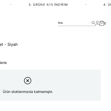
•
3. ÜRÜNE %15 İNDIRIM
•
4. ÜRÜ
Ara
0
t - Siyah
lerle
Ürün stoklarımızda kalmamıştır.