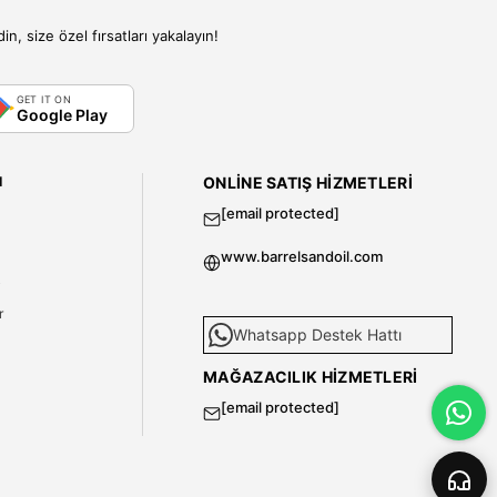
, size özel fırsatları yakalayın!
GET IT ON
Google Play
I
ONLINE SATIŞ HIZMETLERI
[email protected]
www.barrelsandoil.com
i
r
Whatsapp Destek Hattı
MAĞAZACILIK HIZMETLERI
[email protected]