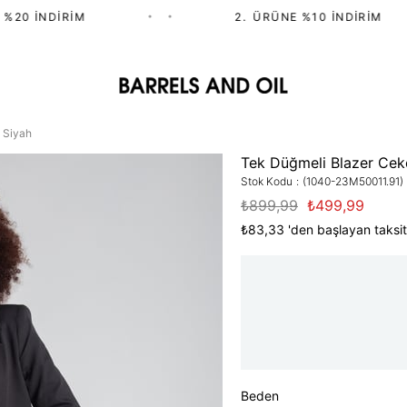
20 İNDIRIM
•
•
2.⁠ ⁠ÜRÜNE %10 İNDIRIM
 Siyah
Tek Düğmeli Blazer Ceke
Stok Kodu
(1040-23M50011.91)
₺899,99
₺499,99
₺83,33
'den başlayan taksit
Beden