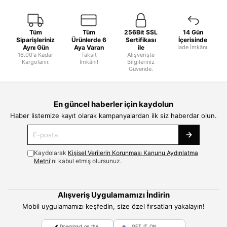
Tüm
Tüm
256Bit SSL
14 Gün
Siparişleriniz
Ürünlerde 6
Sertifikası
İçerisinde
Aynı Gün
Aya Varan
ile
İade İmkânı!
16.00'a Kadar
Taksit
Alışverişte
Kargolanır.
İmkânı!
Bilgileriniz
Güvende.
En güncel haberler için kaydolun
Haber listemize kayıt olarak kampanyalardan ilk siz haberdar olun.
Kaydolarak
Kişisel Verilerin Korunması Kanunu Aydınlatma
Metni
'ni kabul etmiş olursunuz.
Alışveriş Uygulamamızı İndirin
Mobil uygulamamızı keşfedin, size özel fırsatları yakalayın!
Download on the
GET IT ON