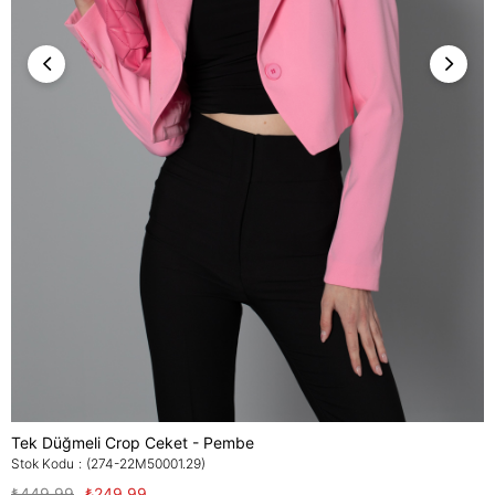
Tek Düğmeli Crop Ceket - Pembe
Stok Kodu
(274-22M50001.29)
₺449,99
₺249,99