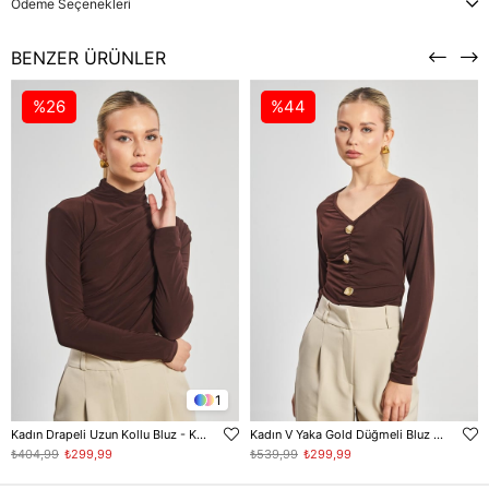
Ödeme Seçenekleri
BENZER ÜRÜNLER
%26
%44
1
Kadın Drapeli Uzun Kollu Bluz - Kahve
Kadın V Yaka Gold Düğmeli Bluz - Kahve
₺404,99
₺299,99
₺539,99
₺299,99