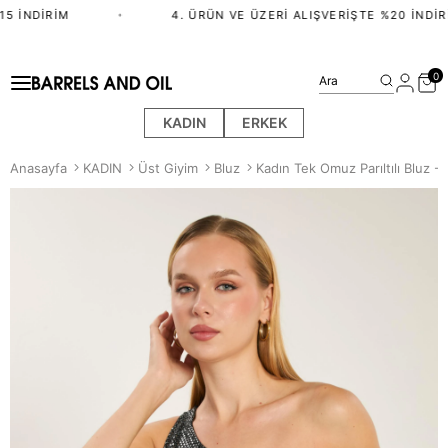
5 İNDIRIM
•
4. ÜRÜN VE ÜZERI ALIŞVERIŞTE %20 İNDIRI
0
Ara
KADIN
ERKEK
Anasayfa
KADIN
Üst Giyim
Bluz
Kadın Tek Omuz Parıltılı Bluz - 