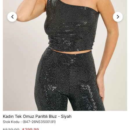
Kadın Tek Omuz Parıltılı Bluz - Siyah
Stok Kodu
(847-26NS35001.91)
₺539,99
₺399,99