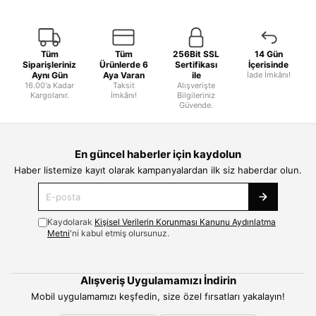
Tüm
Tüm
256Bit SSL
14 Gün
Siparişleriniz
Ürünlerde 6
Sertifikası
İçerisinde
Aynı Gün
Aya Varan
ile
İade İmkânı!
16.00'a Kadar
Taksit
Alışverişte
Kargolanır.
İmkânı!
Bilgileriniz
Güvende.
En güncel haberler için kaydolun
Haber listemize kayıt olarak kampanyalardan ilk siz haberdar olun.
Kaydolarak
Kişisel Verilerin Korunması Kanunu Aydınlatma
Metni
'ni kabul etmiş olursunuz.
Alışveriş Uygulamamızı İndirin
Mobil uygulamamızı keşfedin, size özel fırsatları yakalayın!