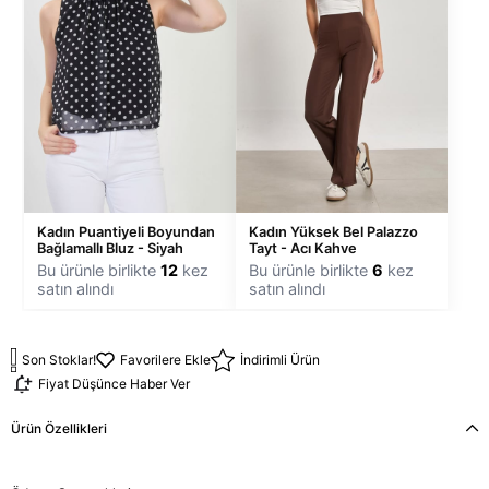
Kadın Puantiyeli Boyundan
Kadın Yüksek Bel Palazzo
Bağlamallı Bluz - Siyah
Tayt - Acı Kahve
Bu ürünle birlikte
12
kez
Bu ürünle birlikte
6
kez
satın alındı
satın alındı
Son Stoklar!
Favorilere Ekle
İndirimli Ürün
Fiyat Düşünce Haber Ver
Ürün Özellikleri