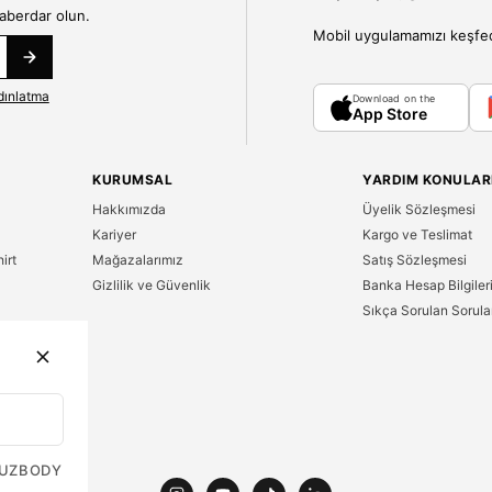
haberdar olun.
Mobil uygulamamızı keşfedin
dınlatma
Download on the
App Store
KURUMSAL
YARDIM KONULAR
Hakkımızda
Üyelik Sözleşmesi
Kariyer
Kargo ve Teslimat
irt
Mağazalarımız
Satış Sözleşmesi
Gizlilik ve Güvenlik
Banka Hesap Bilgiler
Sıkça Sorulan Sorula
n
UZ
BODY