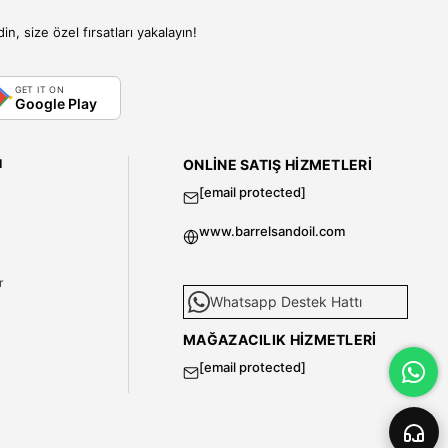
, size özel fırsatları yakalayın!
GET IT ON
Google Play
I
ONLINE SATIŞ HIZMETLERI
[email protected]
www.barrelsandoil.com
i
r
Whatsapp Destek Hattı
MAĞAZACILIK HIZMETLERI
[email protected]