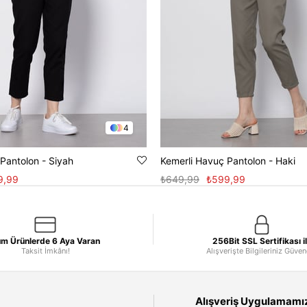
4
Pantolon - Siyah
Kemerli Havuç Pantolon - Haki
9,99
₺649,99
₺599,99
m Ürünlerde 6 Aya Varan
256Bit SSL Sertifikası i
Taksit İmkânı!
Alışverişte Bilgileriniz Güve
Alışveriş Uygulamamızı