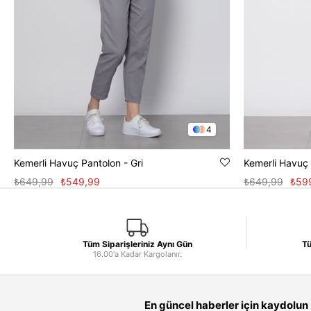
4
Kemerli Havuç Pantolon - Gri
Kemerli Havuç 
₺649,99
₺549,99
₺649,99
₺59
Tüm Siparişleriniz Aynı Gün
Tü
16.00'a Kadar Kargolanır.
En güncel haberler için kaydolun