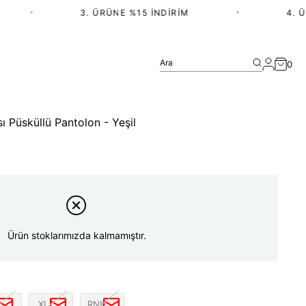
•
3. ÜRÜNE %15 İNDIRIM
•
4. ÜRÜ
Ara
0
sı Püsküllü Pantolon - Yeşil
Ürün stoklarımızda kalmamıştır.
XL
RNK