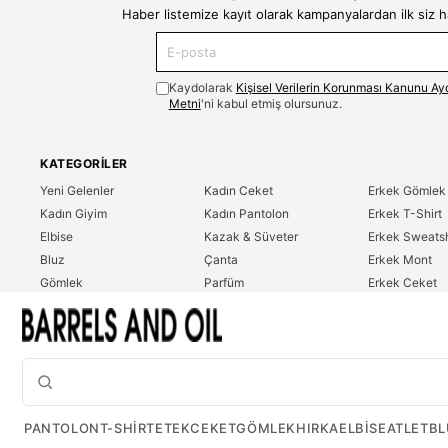
Haber listemize kayıt olarak kampanyalardan ilk siz 
Kaydolarak
Kişisel Verilerin Korunması Kanunu Ay
Metni
'ni kabul etmiş olursunuz.
KATEGORILER
Yeni Gelenler
Kadın Ceket
Erkek Gömlek
Kadın Giyim
Kadın Pantolon
Erkek T-Shirt
Elbise
Kazak & Süveter
Erkek Sweatsh
Bluz
Çanta
Erkek Mont
Gömlek
Parfüm
Erkek Ceket
T-Shirt
Erkek Giyim
Erkek Pantolo
Sweatshirt
Çok Satanlar
İndirim
Tulum
PANTOLON
T-SHIRT
ETEK
CEKET
GÖMLEK
HIRKA
ELBISE
ATLET
BL