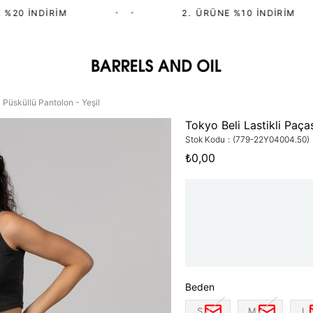
20 İNDIRIM
•
•
2.⁠ ⁠ÜRÜNE %10 İNDIRIM
ı Püsküllü Pantolon - Yeşil
Tokyo Beli Lastikli Paça
Stok Kodu
(779-22Y04004.50)
₺0,00
Beden
S
M
L