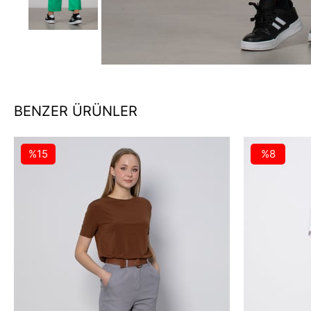
BENZER ÜRÜNLER
%15
%8