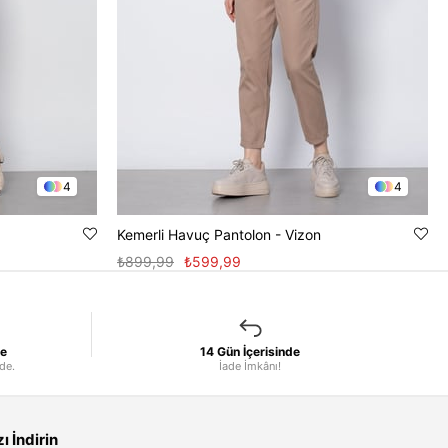
4
4
Kemerli Havuç Pantolon - Vizon
₺899,99
₺599,99
le
14 Gün İçerisinde
nde.
İade İmkânı!
 İndirin