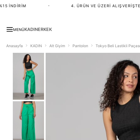
5 İNDIRIM
•
4. ÜRÜN VE ÜZERI ALIŞVERIŞTE %
KADIN
ERKEK
MENÜ
Anasayfa
KADIN
Alt Giyim
Pantolon
Tokyo Beli Lastikli Paças