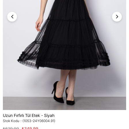
Uzun Fırfırlı Tül Etek - Siyah
Stok Kodu
(1053-24Y06004.91)
₺629,99
₺349,99