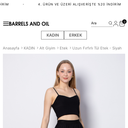
IRIM
•
4. ÜRÜN VE ÜZERI ALIŞVERIŞTE %20 İNDIRIM
0
Ara
KADIN
ERKEK
Anasayfa
KADIN
Alt Giyim
Etek
Uzun Fırfırlı Tül Etek - Siyah