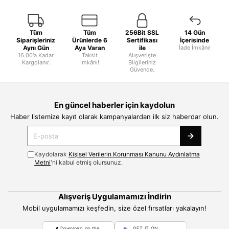
Tüm
Tüm
256Bit SSL
14 Gün
Siparişleriniz
Ürünlerde 6
Sertifikası
İçerisinde
Aynı Gün
Aya Varan
ile
İade İmkânı!
16.00'a Kadar
Taksit
Alışverişte
Kargolanır.
İmkânı!
Bilgileriniz
Güvende.
En güncel haberler için kaydolun
Haber listemize kayıt olarak kampanyalardan ilk siz haberdar olun.
Kaydolarak
Kişisel Verilerin Korunması Kanunu Aydınlatma
Metni
'ni kabul etmiş olursunuz.
Alışveriş Uygulamamızı İndirin
Mobil uygulamamızı keşfedin, size özel fırsatları yakalayın!
Download on the
GET IT ON