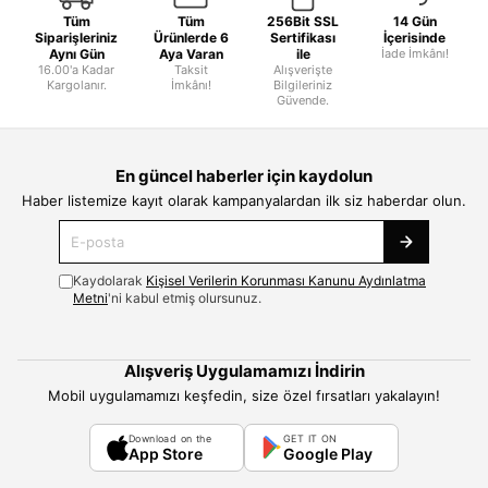
Tüm
Tüm
256Bit SSL
14 Gün
Siparişleriniz
Ürünlerde 6
Sertifikası
İçerisinde
Aynı Gün
Aya Varan
ile
İade İmkânı!
16.00'a Kadar
Taksit
Alışverişte
Kargolanır.
İmkânı!
Bilgileriniz
Güvende.
En güncel haberler için kaydolun
Haber listemize kayıt olarak kampanyalardan ilk siz haberdar olun.
Kaydolarak
Kişisel Verilerin Korunması Kanunu Aydınlatma
Metni
'ni kabul etmiş olursunuz.
Alışveriş Uygulamamızı İndirin
Mobil uygulamamızı keşfedin, size özel fırsatları yakalayın!
Download on the
GET IT ON
App Store
Google Play