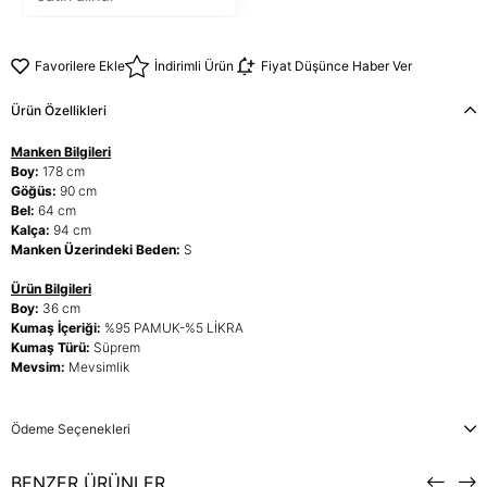
Favorilere Ekle
İndirimli Ürün
Fiyat Düşünce Haber Ver
Ürün Özellikleri
Manken Bilgileri
Boy:
178 cm
Göğüs:
90 cm
Bel:
64 cm
Kalça:
94 cm
Manken Üzerindeki Beden:
S
Ürün Bilgileri
Boy:
36 cm
Kumaş İçeriği:
%95 PAMUK-%5 LİKRA
Kumaş Türü:
Süprem
Mevsim:
Mevsimlik
Ödeme Seçenekleri
BENZER ÜRÜNLER