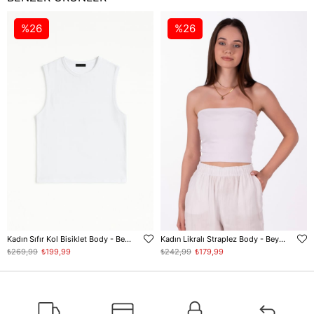
%26
%26
Kadın Sıfır Kol Bisiklet Body - Beyaz
Kadın Likralı Straplez Body - Beyaz
₺269,99
₺199,99
₺242,99
₺179,99