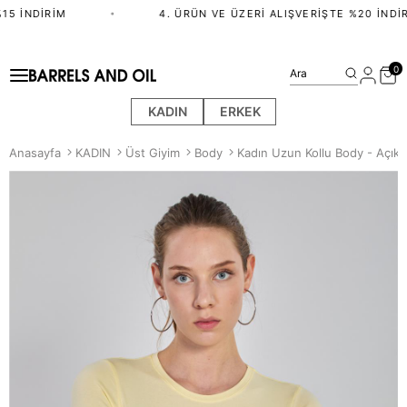
5 İNDIRIM
•
4. ÜRÜN VE ÜZERI ALIŞVERIŞTE %20 İNDIRI
0
Ara
KADIN
ERKEK
Anasayfa
KADIN
Üst Giyim
Body
Kadın Uzun Kollu Body - Açık 