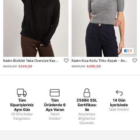
1
Kadın Bisiklet Yaka Oversize Kazak - Siyah
Kadın Kısa Kollu Triko Kazak - Antrasit
₺629,99
₺349,99
₺899,99
₺499,99
Tüm
Tüm
256Bit SSL
14 Gün
Siparişleriniz
Ürünlerde 6
Sertifikası
İçerisinde
Aynı Gün
Aya Varan
ile
İade İmkânı!
16.00'a Kadar
Taksit
Alışverişte
Kargolanır.
İmkânı!
Bilgileriniz
Güvende.