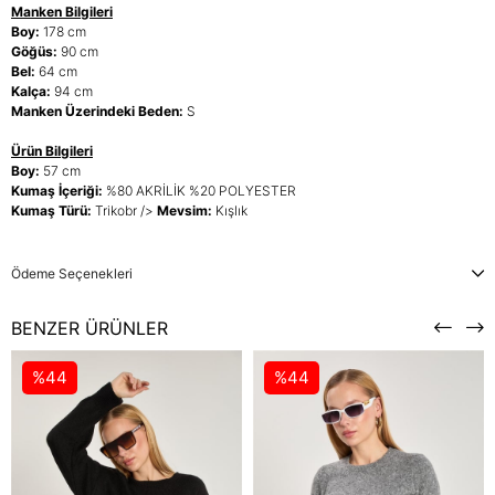
Manken Bilgileri
Boy:
178 cm
Göğüs:
90 cm
Bel:
64 cm
Kalça:
94 cm
Manken Üzerindeki Beden:
S
Ürün Bilgileri
Boy:
57 cm
Kumaş İçeriği:
%80 AKRİLİK %20 POLYESTER
Kumaş Türü:
Trikobr />
Mevsim:
Kışlık
Ödeme Seçenekleri
BENZER ÜRÜNLER
%44
%44