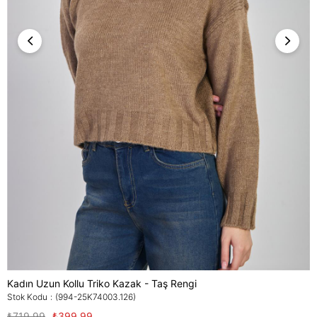
Kadın Uzun Kollu Triko Kazak - Taş Rengi
Stok Kodu
(994-25K74003.126)
₺719,99
₺399,99