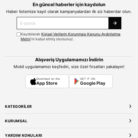
En güncel haberler için kaydolun
Haber listemize kayıt olarak kampanyalardan ilk siz haberdar olun.
Kaydolarak
Kişisel Verilerin Korunması Kanunu Aydınlatma
Metni
'ni kabul etmiş olursunuz.
Alışveriş Uygulamamızı İndirin
Mobil uygulamamızı keşfedin, size özel fırsatları yakalayın!
Download on the
GET IT ON
App Store
Google Play
KATEGORILER
Yeni Gelenler
KURUMSAL
Kadın Giyim
Elbise
Hakkımızda
YARDIM KONULARI