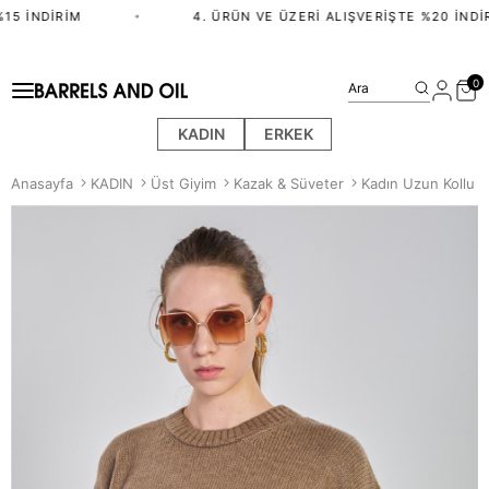
15 İNDIRIM
•
4. ÜRÜN VE ÜZERI ALIŞVERIŞTE %20 İNDIR
0
Ara
KADIN
ERKEK
Anasayfa
KADIN
Üst Giyim
Kazak & Süveter
Kadın Uzun Kollu T