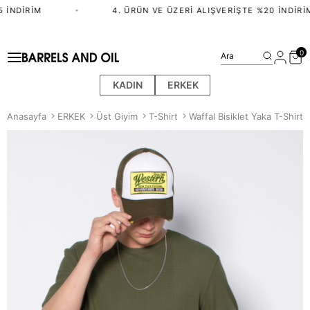
 İNDIRIM
•
4. ÜRÜN VE ÜZERI ALIŞVERIŞTE %20 İNDIRIM
0
Ara
KADIN
ERKEK
Anasayfa
ERKEK
Üst Giyim
T-Shirt
Waffal Bisiklet Yaka T-Shirt 