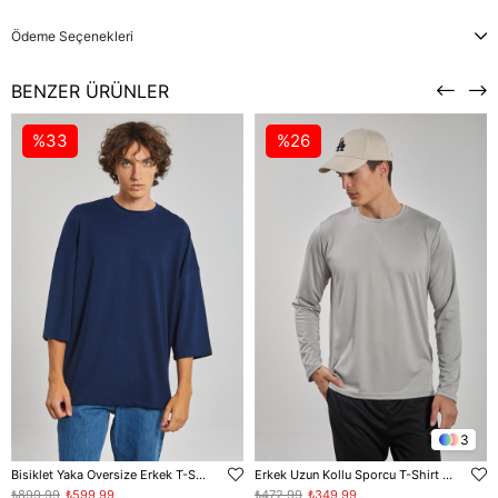
Ödeme Seçenekleri
BENZER ÜRÜNLER
%33
%26
3
Bisiklet Yaka Oversize Erkek T-Shirt - Lacivert
Erkek Uzun Kollu Sporcu T-Shirt - Gri
₺899,99
₺599,99
₺472,99
₺349,99