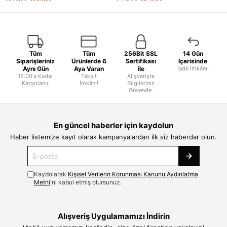
Tüm
Tüm
256Bit SSL
14 Gün
Siparişleriniz
Ürünlerde 6
Sertifikası
İçerisinde
Aynı Gün
Aya Varan
ile
İade İmkânı!
16.00'a Kadar
Taksit
Alışverişte
Kargolanır.
İmkânı!
Bilgileriniz
Güvende.
En güncel haberler için kaydolun
Haber listemize kayıt olarak kampanyalardan ilk siz haberdar olun.
Kaydolarak
Kişisel Verilerin Korunması Kanunu Aydınlatma
Metni
'ni kabul etmiş olursunuz.
Alışveriş Uygulamamızı İndirin