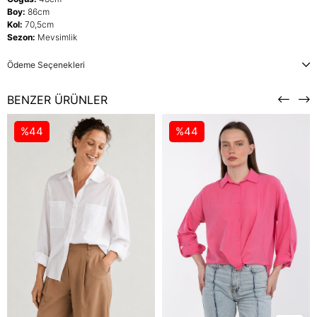
Boy:
86cm
Kol:
70,5cm
Sezon:
Mevsimlik
Ödeme Seçenekleri
BENZER ÜRÜNLER
%44
%44