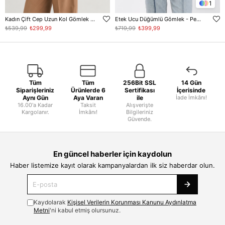
1
Kadın Çift Cep Uzun Kol Gömlek - Beyaz
Etek Ucu Düğümlü Gömlek - Pembe
₺539,99
₺299,99
₺719,99
₺399,99
Tüm
Tüm
256Bit SSL
14 Gün
Siparişleriniz
Ürünlerde 6
Sertifikası
İçerisinde
Aynı Gün
Aya Varan
ile
İade İmkânı!
16.00'a Kadar
Taksit
Alışverişte
Kargolanır.
İmkânı!
Bilgileriniz
Güvende.
En güncel haberler için kaydolun
Haber listemize kayıt olarak kampanyalardan ilk siz haberdar olun.
Kaydolarak
Kişisel Verilerin Korunması Kanunu Aydınlatma
Metni
'ni kabul etmiş olursunuz.