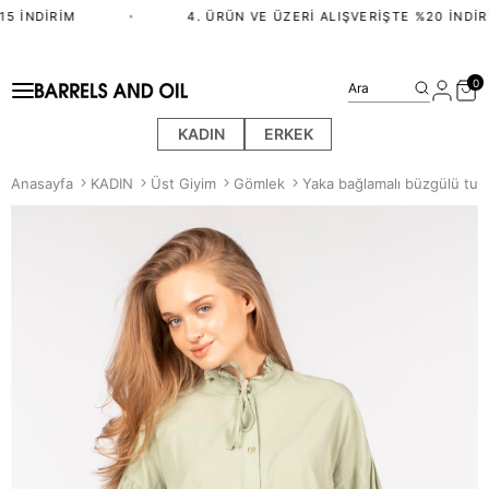
5 İNDIRIM
•
4. ÜRÜN VE ÜZERI ALIŞVERIŞTE %20 İNDIRI
0
Ara
KADIN
ERKEK
Anasayfa
KADIN
Üst Giyim
Gömlek
Yaka bağlamalı büzgülü tun