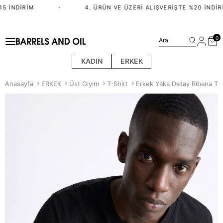
 İNDIRIM
•
4. ÜRÜN VE ÜZERI ALIŞVERIŞTE %20 İNDIRI
0
Ara
KADIN
ERKEK
Anasayfa
ERKEK
Üst Giyim
T-Shirt
Erkek Yaka Detay Ribana T-S