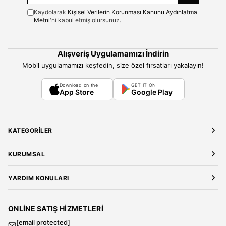
Kaydolarak
Kişisel Verilerin Korunması Kanunu Aydınlatma
Metni
'ni kabul etmiş olursunuz.
Alışveriş Uygulamamızı İndirin
Mobil uygulamamızı keşfedin, size özel fırsatları yakalayın!
Download on the
GET IT ON
App Store
Google Play
KATEGORILER
Yeni Gelenler
KURUMSAL
Kadın Giyim
Elbise
Hakkımızda
YARDIM KONULARI
Bluz
Kariyer
Gömlek
Mağazalarımız
Üyelik Sözleşmesi
T-Shirt
Gizlilik ve Güvenlik
Kargo ve Teslimat
ONLINE SATIŞ HIZMETLERI
Sweatshirt
Satış Sözleşmesi
[email protected]