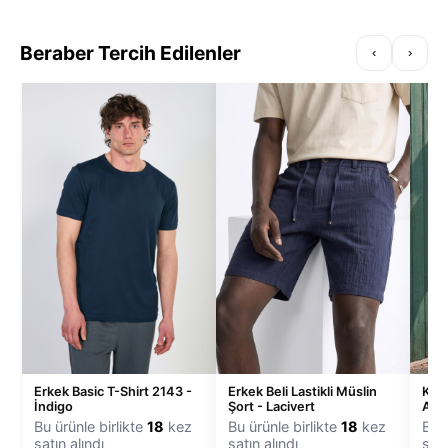
Beraber Tercih Edilenler
‹
›
Erkek Basic T-Shirt 2143 -
Erkek Beli Lastikli Müslin
Kadı
İndigo
Şort - Lacivert
Altı
Bu ürünle birlikte
18
kez
Bu ürünle birlikte
18
kez
Bu ü
satın alındı
satın alındı
satı