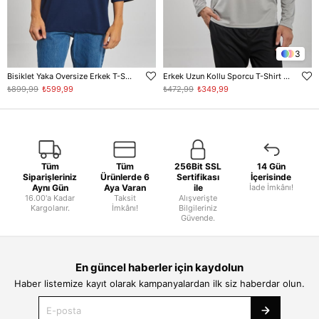
3
Bisiklet Yaka Oversize Erkek T-Shirt - Lacivert
Erkek Uzun Kollu Sporcu T-Shirt - Gri
₺899,99
₺599,99
₺472,99
₺349,99
Tüm
Tüm
256Bit SSL
14 Gün
Siparişleriniz
Ürünlerde 6
Sertifikası
İçerisinde
Aynı Gün
Aya Varan
ile
İade İmkânı!
16.00'a Kadar
Taksit
Alışverişte
Kargolanır.
İmkânı!
Bilgileriniz
Güvende.
En güncel haberler için kaydolun
Haber listemize kayıt olarak kampanyalardan ilk siz haberdar olun.