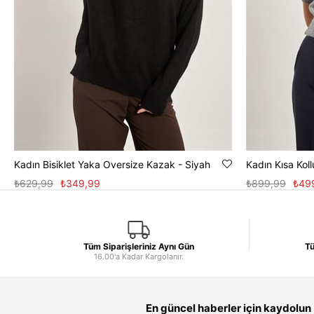
Kadın Bisiklet Yaka Oversize Kazak - Siyah
Kadın Kısa Koll
₺629,99
₺349,99
₺899,99
₺49
Tüm Siparişleriniz Aynı Gün
Tü
16.00'a Kadar Kargolanır.
En güncel haberler için kaydolun