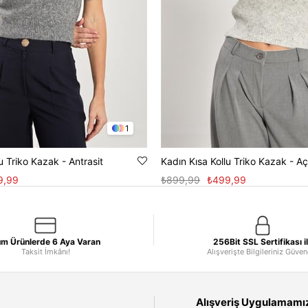
1
u Triko Kazak - Antrasit
Kadın Kısa Kollu Triko Kazak - Aç
9,99
₺899,99
₺499,99
m Ürünlerde 6 Aya Varan
256Bit SSL Sertifikası i
Taksit İmkânı!
Alışverişte Bilgileriniz Güve
Alışveriş Uygulamamızı