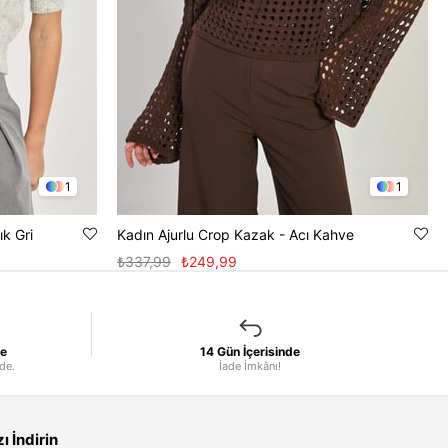
1
1
ık Gri
Kadın Ajurlu Crop Kazak - Acı Kahve
₺337,99
₺249,99
le
14 Gün İçerisinde
nde.
İade İmkânı!
 İndirin