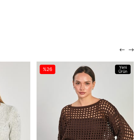
Yeni
%26
Ürün