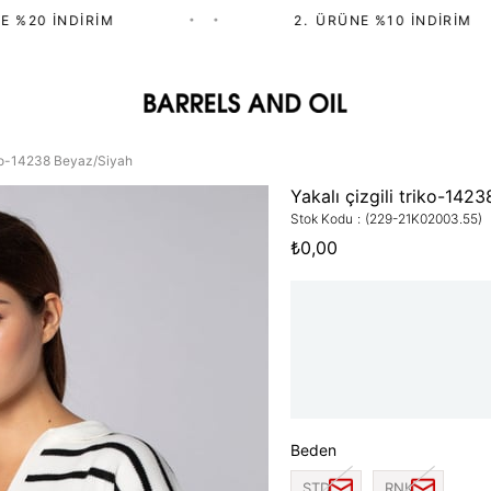
%20 İNDIRIM
•
•
2.⁠ ⁠ÜRÜNE %10 İNDIRIM
riko-14238 Beyaz/Siyah
Yakalı çizgili triko-142
Stok Kodu
(229-21K02003.55)
₺0,00
Beden
STD
RNK