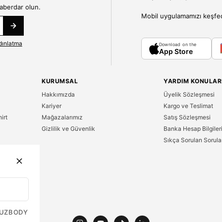
haberdar olun.
Mobil uygulamamızı keşfedin
dınlatma
Download on the
App Store
KURUMSAL
YARDIM KONULAR
Hakkımızda
Üyelik Sözleşmesi
Kariyer
Kargo ve Teslimat
irt
Mağazalarımız
Satış Sözleşmesi
Gizlilik ve Güvenlik
Banka Hesap Bilgiler
Sıkça Sorulan Sorula
n
UZ
BODY