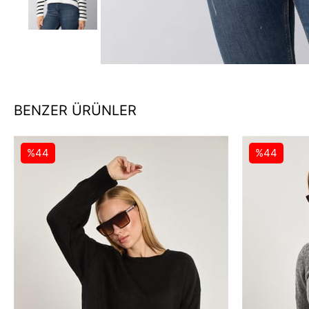
BENZER ÜRÜNLER
%44
%44