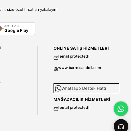
, size özel fırsatları yakalayın!
GET IT ON
Google Play
I
ONLINE SATIŞ HIZMETLERI
[email protected]
www.barrelsandoil.com
i
r
Whatsapp Destek Hattı
MAĞAZACILIK HIZMETLERI
[email protected]