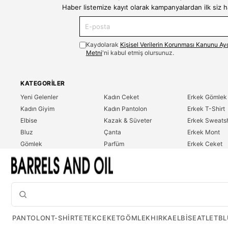
Haber listemize kayıt olarak kampanyalardan ilk siz 
Kaydolarak
Kişisel Verilerin Korunması Kanunu Ay
Metni
'ni kabul etmiş olursunuz.
KATEGORILER
Yeni Gelenler
Kadın Ceket
Erkek Gömlek
Kadın Giyim
Kadın Pantolon
Erkek T-Shirt
Elbise
Kazak & Süveter
Erkek Sweatsh
Bluz
Çanta
Erkek Mont
Gömlek
Parfüm
Erkek Ceket
T-Shirt
Erkek Giyim
Erkek Pantolo
Sweatshirt
Çok Satanlar
İndirim
Tulum
PANTOLON
T-SHIRT
ETEK
CEKET
GÖMLEK
HIRKA
ELBISE
ATLET
BL