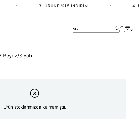
•
3. ÜRÜNE %15 İNDIRIM
•
4. ÜR
Ara
0
38 Beyaz/Siyah
Ürün stoklarımızda kalmamıştır.