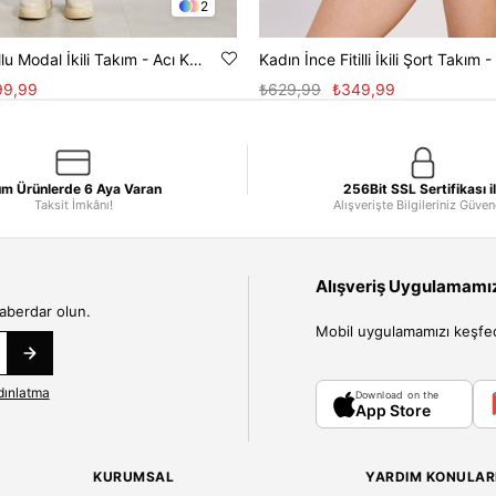
2
Kadın Uzun Kollu Modal İkili Takım - Acı Kahve
Kadın İnce Fitilli İkili Şort Takım 
99,99
₺629,99
₺349,99
m Ürünlerde 6 Aya Varan
256Bit SSL Sertifikası i
Taksit İmkânı!
Alışverişte Bilgileriniz Güve
Alışveriş Uygulamamızı
haberdar olun.
Mobil uygulamamızı keşfedin
dınlatma
Download on the
App Store
KURUMSAL
YARDIM KONULAR