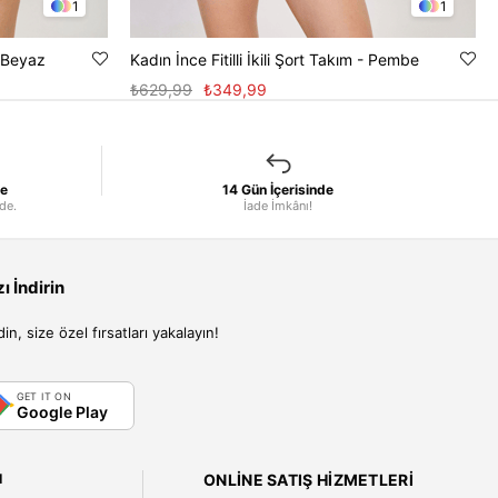
1
1
- Beyaz
Kadın İnce Fitilli İkili Şort Takım - Pembe
₺629,99
₺349,99
le
14 Gün İçerisinde
nde.
İade İmkânı!
 İndirin
, size özel fırsatları yakalayın!
GET IT ON
Google Play
I
ONLINE SATIŞ HIZMETLERI