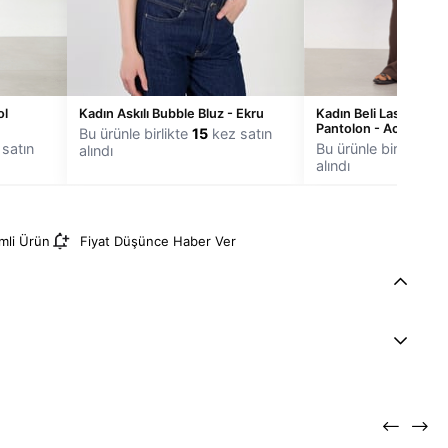
ol
Kadın Askılı Bubble Bluz - Ekru
Kadın Beli Lastikli Kırı
Pantolon - Acı Kahve
Bu ürünle birlikte
15
kez satın
satın
Bu ürünle birlikte
14
alındı
alındı
imli Ürün
Fiyat Düşünce Haber Ver