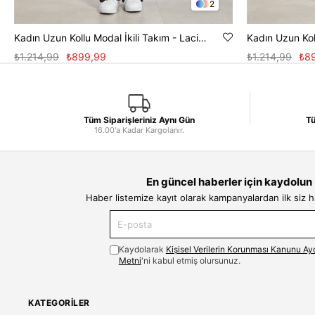
2
Kadın Uzun Kollu Modal İkili Takım - Lacivert
₺1.214,99
₺899,99
₺1.214,99
₺8
Tüm Siparişleriniz Aynı Gün
Tü
16.00'a Kadar Kargolanır.
En güncel haberler için kaydolun
Haber listemize kayıt olarak kampanyalardan ilk siz 
Kaydolarak
Kişisel Verilerin Korunması Kanunu Ay
Metni
'ni kabul etmiş olursunuz.
KATEGORILER