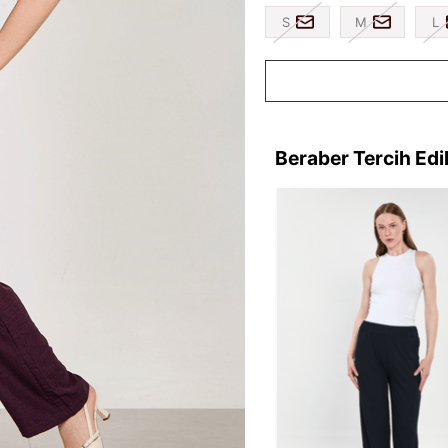
S
M
L
Beraber Tercih Edi