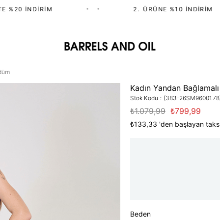
%20 İNDIRIM
•
•
2.⁠ ⁠ÜRÜNE %10 İNDIRIM
rdüm
Kadın Yandan Bağlamalı 
Stok Kodu
(383-26SM96001.78
₺1.079,99
₺799,99
₺133,33
'den başlayan taksi
Beden