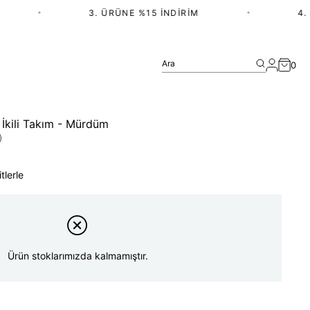
•
3. ÜRÜNE %15 İNDIRIM
•
4. ÜR
Ara
0
İkili Takım - Mürdüm
)
tlerle
Ürün stoklarımızda kalmamıştır.