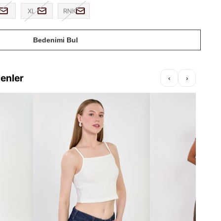
XL
RNK
Bedenimi Bul
lenler
‹
›