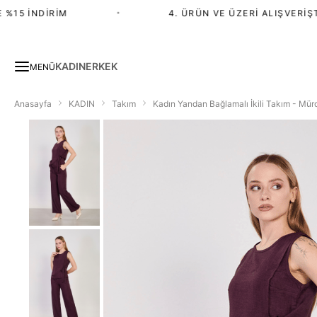
5 İNDIRIM
•
4. ÜRÜN VE ÜZERI ALIŞVERIŞTE 
KADIN
ERKEK
MENÜ
Anasayfa
KADIN
Takım
Kadın Yandan Bağlamalı İkili Takım - Mü