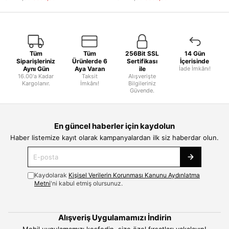
Tüm
Tüm
256Bit SSL
14 Gün
Siparişleriniz
Ürünlerde 6
Sertifikası
İçerisinde
Aynı Gün
Aya Varan
ile
İade İmkânı!
16.00'a Kadar
Taksit
Alışverişte
Kargolanır.
İmkânı!
Bilgileriniz
Güvende.
En güncel haberler için kaydolun
Haber listemize kayıt olarak kampanyalardan ilk siz haberdar olun.
Kaydolarak
Kişisel Verilerin Korunması Kanunu Aydınlatma
Metni
'ni kabul etmiş olursunuz.
Alışveriş Uygulamamızı İndirin