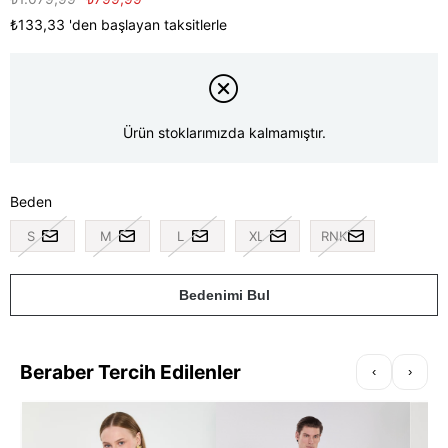
₺133,33
'den başlayan taksitlerle
Ürün stoklarımızda kalmamıştır.
Beden
S
M
L
XL
RNK
Bedenimi Bul
Beraber Tercih Edilenler
‹
›