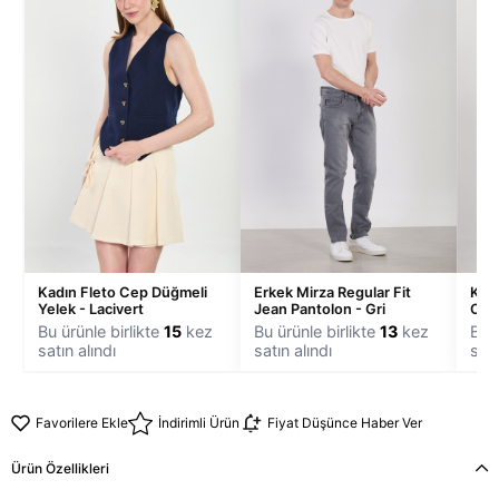
Kadın Fleto Cep Düğmeli
Erkek Mirza Regular Fit
Kadı
Yelek - Lacivert
Jean Pantolon - Gri
Ceke
Bu ürünle birlikte
15
kez
Bu ürünle birlikte
13
kez
Bu ü
satın alındı
satın alındı
satı
Favorilere Ekle
İndirimli Ürün
Fiyat Düşünce Haber Ver
Ürün Özellikleri