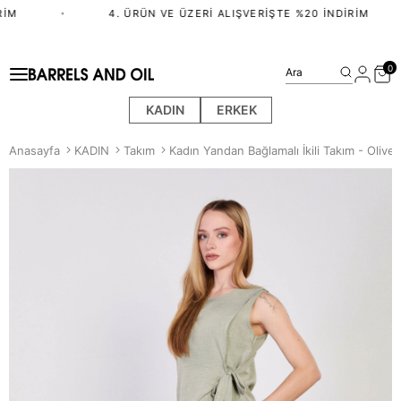
IM
•
4. ÜRÜN VE ÜZERI ALIŞVERIŞTE %20 İNDIRIM
0
Ara
KADIN
ERKEK
Anasayfa
KADIN
Takım
Kadın Yandan Bağlamalı İkili Takım - Olive