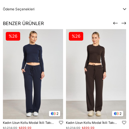
Ödeme Seçenekleri
BENZER ÜRÜNLER
%26
%26
2
2
Kadın Uzun Kollu Modal İkili Takım - Lacivert
Kadın Uzun Kollu Modal İkili Takım - Acı Kahve
₺1.214,99
₺899,99
₺1.214,99
₺899,99