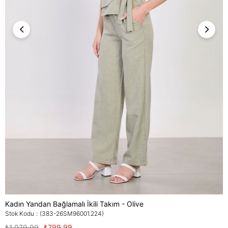
Kadın Yandan Bağlamalı İkili Takım - Olive
Stok Kodu
(383-26SM96001.224)
₺1.079,99
₺799,99