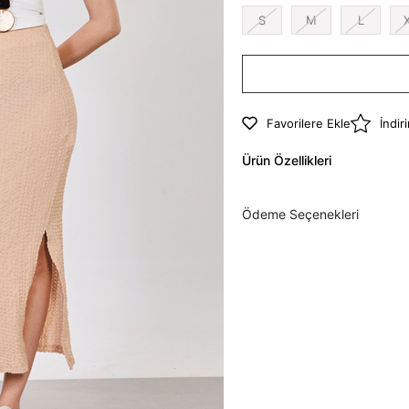
S
M
L
Favorilere Ekle
İndir
Ürün Özellikleri
Ödeme Seçenekleri