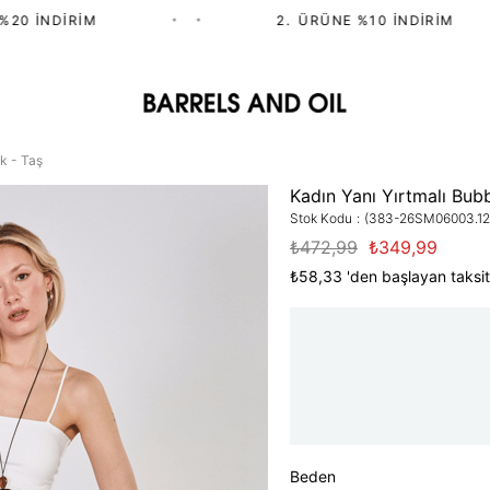
0 İNDIRIM
•
•
2.⁠ ⁠ÜRÜNE %10 İNDIRIM
ek - Taş
Kadın Yanı Yırtmalı Bubb
Stok Kodu
(383-26SM06003.12
₺472,99
₺349,99
₺58,33
'den başlayan taksit
Beden