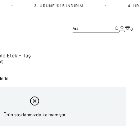
•
3. ÜRÜNE %15 İNDIRIM
•
4. ÜRÜ
Ara
0
le Etek - Taş
6)
lerle
Ürün stoklarımızda kalmamıştır.