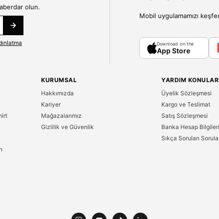
haberdar olun.
Mobil uygulamamızı keşfedin
dınlatma
Download on the
App Store
KURUMSAL
YARDIM KONULAR
Hakkımızda
Üyelik Sözleşmesi
Kariyer
Kargo ve Teslimat
irt
Mağazalarımız
Satış Sözleşmesi
Gizlilik ve Güvenlik
Banka Hesap Bilgiler
Sıkça Sorulan Sorula
n