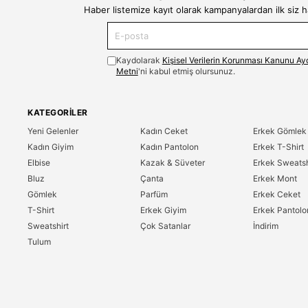
Haber listemize kayıt olarak kampanyalardan ilk siz 
Kaydolarak
Kişisel Verilerin Korunması Kanunu Ay
Metni
'ni kabul etmiş olursunuz.
KATEGORILER
Yeni Gelenler
Kadın Ceket
Erkek Gömlek
Kadın Giyim
Kadın Pantolon
Erkek T-Shirt
Elbise
Kazak & Süveter
Erkek Sweatsh
Bluz
Çanta
Erkek Mont
Gömlek
Parfüm
Erkek Ceket
T-Shirt
Erkek Giyim
Erkek Pantolo
Sweatshirt
Çok Satanlar
İndirim
Tulum