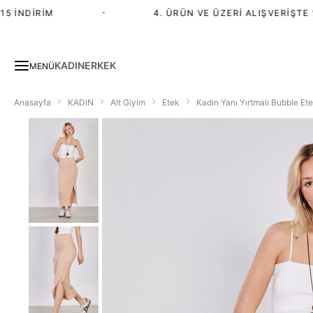
 İNDIRIM
•
4. ÜRÜN VE ÜZERI ALIŞVERIŞTE %2
KADIN
ERKEK
MENÜ
Anasayfa
KADIN
Alt Giyim
Etek
Kadın Yanı Yırtmalı Bubble Et