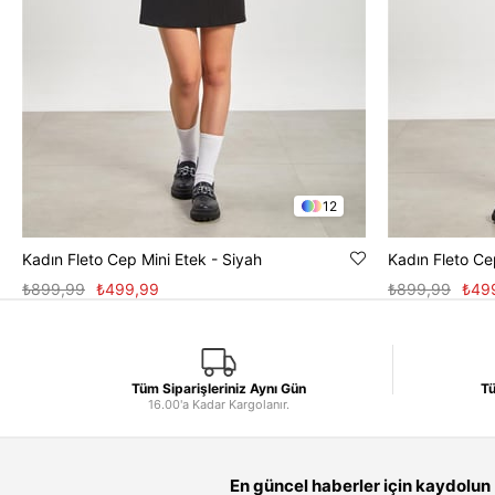
12
Kadın Fleto Cep Mini Etek - Siyah
Kadın Fleto Ce
₺899,99
₺499,99
₺899,99
₺49
Tüm Siparişleriniz Aynı Gün
Tü
16.00'a Kadar Kargolanır.
En güncel haberler için kaydolun