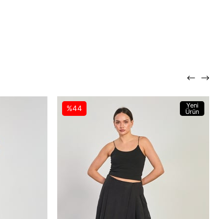
Yeni
%44
Ürün