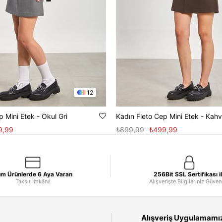
12
p Mini Etek - Okul Gri
Kadın Fleto Cep Mini Etek - Kah
9,99
₺899,99
₺499,99
m Ürünlerde 6 Aya Varan
256Bit SSL Sertifikası i
Taksit İmkânı!
Alışverişte Bilgileriniz Güve
Alışveriş Uygulamamızı