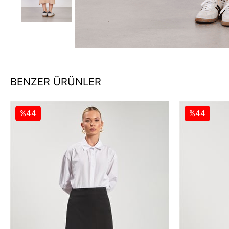
BENZER ÜRÜNLER
%44
%44