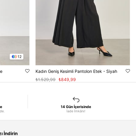
12
ve
Kadın Geniş Kesimli Pantolon Etek - Siyah
₺1.529,99
₺849,99
le
14 Gün İçerisinde
nde.
İade İmkânı!
 İndirin