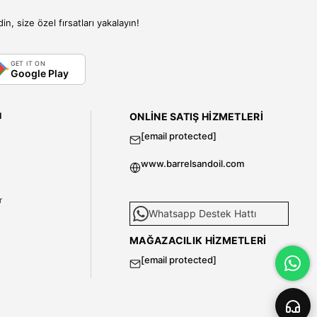
, size özel fırsatları yakalayın!
GET IT ON
Google Play
I
ONLINE SATIŞ HIZMETLERI
[email protected]
www.barrelsandoil.com
i
r
Whatsapp Destek Hattı
MAĞAZACILIK HIZMETLERI
[email protected]