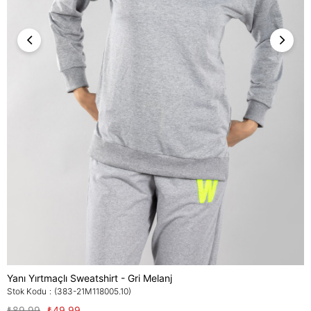
Yanı Yırtmaçlı Sweatshirt - Gri Melanj
Stok Kodu
(383-21M118005.10)
₺89,99
₺49,99