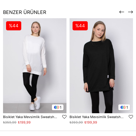
BENZER ÜRÜNLER
%44
%44
1
1
Bisiklet Yaka Mevsimlik Sweatshirt - Ekru
Bisiklet Yaka Mevsimlik Sweatshirt - Siyah
₺359,99
₺199,99
₺359,99
₺199,99