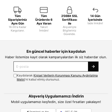
Tüm
Tüm
256Bit SSL
14 Gün
Siparişleriniz
Ürünlerde 6
Sertifikası
İçerisinde
Aynı Gün
Aya Varan
ile
İade İmkânı!
16.00'a Kadar
Taksit
Alışverişte
Kargolanır.
İmkânı!
Bilgileriniz
Güvende.
En güncel haberler için kaydolun
Haber listemize kayıt olarak kampanyalardan ilk siz haberdar olun.
Kaydolarak
Kişisel Verilerin Korunması Kanunu Aydınlatma
Metni
'ni kabul etmiş olursunuz.
Alışveriş Uygulamamızı İndirin
Mobil uygulamamızı keşfedin, size özel fırsatları yakalayın!
Download on the
GET IT ON