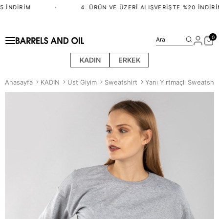
 İNDIRIM
•
4. ÜRÜN VE ÜZERI ALIŞVERIŞTE %20 İNDIRI
0
Ara
KADIN
ERKEK
Anasayfa
KADIN
Üst Giyim
Sweatshirt
Yanı Yırtmaçlı Sweatshir