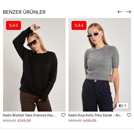
BENZER ÜRÜNLER
%44
%44
1
Kadın Bisiklet Yaka Oversize Kazak - Siyah
Kadın Kısa Kollu Triko Kazak - Antrasit
₺629,99
₺349,99
₺899,99
₺499,99