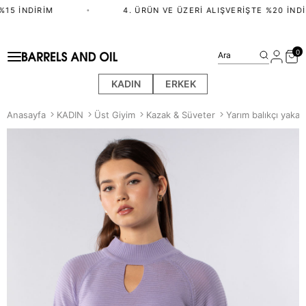
15 İNDIRIM
•
4. ÜRÜN VE ÜZERI ALIŞVERIŞTE %20 İNDI
0
Ara
KADIN
ERKEK
Anasayfa
KADIN
Üst Giyim
Kazak & Süveter
Yarım balıkçı yaka 