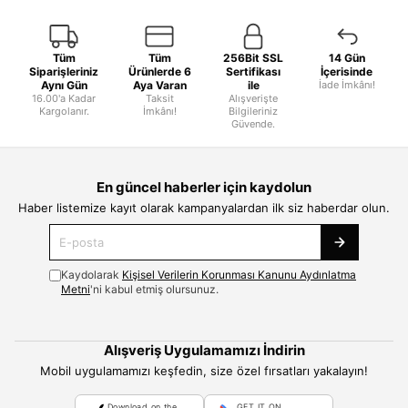
Tüm
Tüm
256Bit SSL
14 Gün
Siparişleriniz
Ürünlerde 6
Sertifikası
İçerisinde
Aynı Gün
Aya Varan
ile
İade İmkânı!
16.00'a Kadar
Taksit
Alışverişte
Kargolanır.
İmkânı!
Bilgileriniz
Güvende.
En güncel haberler için kaydolun
Haber listemize kayıt olarak kampanyalardan ilk siz haberdar olun.
Kaydolarak
Kişisel Verilerin Korunması Kanunu Aydınlatma
Metni
'ni kabul etmiş olursunuz.
Alışveriş Uygulamamızı İndirin
Mobil uygulamamızı keşfedin, size özel fırsatları yakalayın!
Download on the
GET IT ON