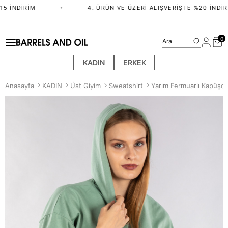
5 İNDIRIM
•
4. ÜRÜN VE ÜZERI ALIŞVERIŞTE %20 İNDIRI
0
Ara
KADIN
ERKEK
Anasayfa
KADIN
Üst Giyim
Sweatshirt
Yarım Fermuarlı Kapüşon