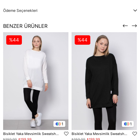
Ödeme Seçenekleri
BENZER ÜRÜNLER
%44
%44
1
1
Bisiklet Yaka Mevsimlik Sweatshirt - Ekru
Bisiklet Yaka Mevsimlik Sweatshirt - Siyah
₺359,99
₺199,99
₺359,99
₺199,99