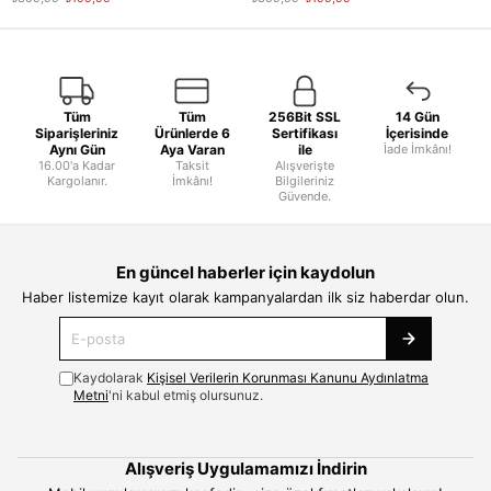
Tüm
Tüm
256Bit SSL
14 Gün
Siparişleriniz
Ürünlerde 6
Sertifikası
İçerisinde
Aynı Gün
Aya Varan
ile
İade İmkânı!
16.00'a Kadar
Taksit
Alışverişte
Kargolanır.
İmkânı!
Bilgileriniz
Güvende.
En güncel haberler için kaydolun
Haber listemize kayıt olarak kampanyalardan ilk siz haberdar olun.
Kaydolarak
Kişisel Verilerin Korunması Kanunu Aydınlatma
Metni
'ni kabul etmiş olursunuz.
Alışveriş Uygulamamızı İndirin