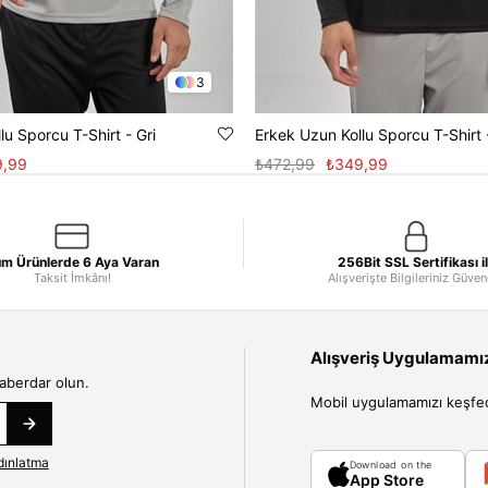
3
lu Sporcu T-Shirt - Gri
Erkek Uzun Kollu Sporcu T-Shirt 
9,99
₺472,99
₺349,99
m Ürünlerde 6 Aya Varan
256Bit SSL Sertifikası i
Taksit İmkânı!
Alışverişte Bilgileriniz Güve
Alışveriş Uygulamamızı
haberdar olun.
Mobil uygulamamızı keşfedin
dınlatma
Download on the
App Store