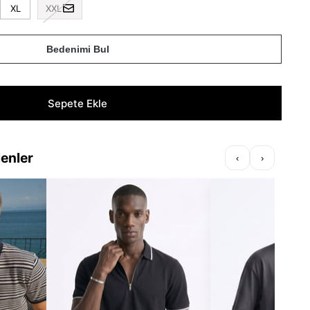
XL
XXL
Bedenimi Bul
lenler
‹
›