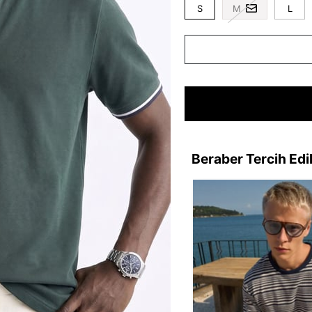
S
M
L
Beraber Tercih Edi