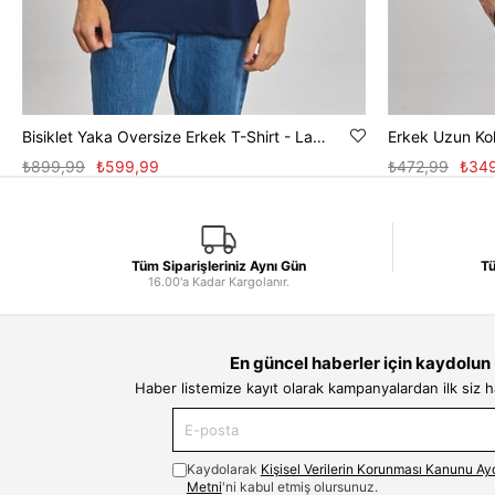
Bisiklet Yaka Oversize Erkek T-Shirt - Lacivert
Erkek Uzun Kol
₺899,99
₺599,99
₺472,99
₺34
Tüm Siparişleriniz Aynı Gün
Tü
16.00'a Kadar Kargolanır.
En güncel haberler için kaydolun
Haber listemize kayıt olarak kampanyalardan ilk siz 
Kaydolarak
Kişisel Verilerin Korunması Kanunu Ay
Metni
'ni kabul etmiş olursunuz.