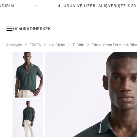
RIM
•
4. ÜRÜN VE ÜZERI ALIŞVERIŞTE %20 İN
KADIN
ERKEK
MENÜ
Anasayfa
ERKEK
Üst Giyim
T-Shirt
Erkek Yarım Fermuarlı Riba