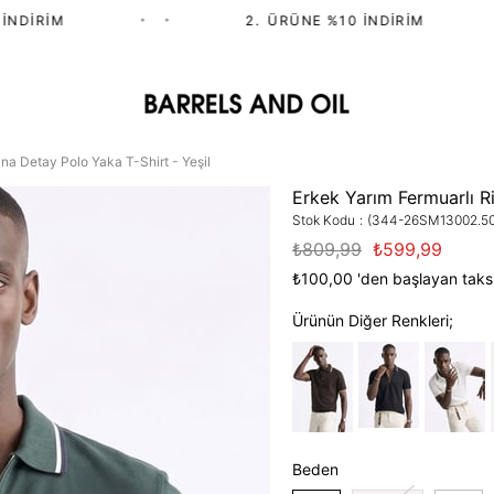
DIRIM
•
•
2.⁠ ⁠ÜRÜNE %10 İNDIRIM
•
na Detay Polo Yaka T-Shirt - Yeşil
Erkek Yarım Fermuarlı R
Stok Kodu
(344-26SM13002.50
₺809,99
₺599,99
₺100,00
'den başlayan taksi
Ürünün Diğer Renkleri;
Beden