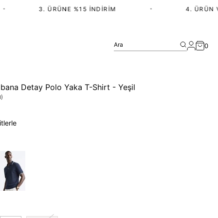
3. ÜRÜNE %15 İNDIRIM
•
4. ÜRÜN VE 
Ara
0
ibana Detay Polo Yaka T-Shirt - Yeşil
)
tlerle