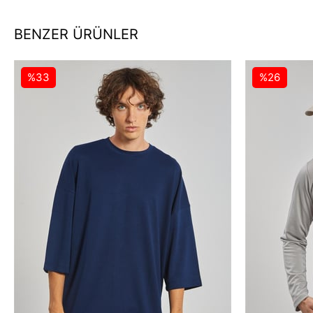
BENZER ÜRÜNLER
%33
%26