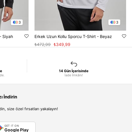
3
3
- Siyah
Erkek Uzun Kollu Sporcu T-Shirt - Beyaz
₺472,99
₺349,99
le
14 Gün İçerisinde
nde.
İade İmkânı!
 İndirin
, size özel fırsatları yakalayın!
GET IT ON
Google Play