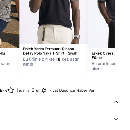
Erkek Yarım Fermuarlı Ribana
Detay Polo Yaka T-Shirt - Siyah
llu
Erkek Oversize Kesim 
Füme
Bu ürünle birlikte
18
kez satın
satın
Bu ürünle birlikte
18
alındı
alındı
 Ekle
İndirimli Ürün
Fiyat Düşünce Haber Ver