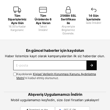
Tüm
Tüm
256Bit SSL
14 Gün
Siparişleriniz
Ürünlerde 6
Sertifikası
İçerisinde
Aynı Gün
Aya Varan
ile
İade İmkânı!
16.00'a Kadar
Taksit
Alışverişte
Kargolanır.
İmkânı!
Bilgileriniz
Güvende.
En güncel haberler için kaydolun
Haber listemize kayıt olarak kampanyalardan ilk siz haberdar olun.
Kaydolarak
Kişisel Verilerin Korunması Kanunu Aydınlatma
Metni
'ni kabul etmiş olursunuz.
Alışveriş Uygulamamızı İndirin
Mobil uygulamamızı keşfedin, size özel fırsatları yakalayın!
Download on the
GET IT ON