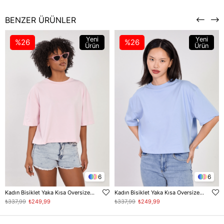
BENZER ÜRÜNLER
Yeni
Yeni
%26
%26
Ürün
Ürün
6
6
Kadın Bisiklet Yaka Kısa Oversize T-Shirt - Toz Pembe
Kadın Bisiklet Yaka Kısa Oversize T-Shirt - Bebe Mavi
₺337,99
₺249,99
₺337,99
₺249,99