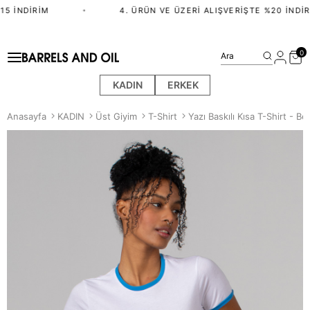
5 İNDIRIM
•
4. ÜRÜN VE ÜZERI ALIŞVERIŞTE %20 İNDIRI
0
Ara
KADIN
ERKEK
Anasayfa
KADIN
Üst Giyim
T-Shirt
Yazı Baskılı Kısa T-Shirt - Be