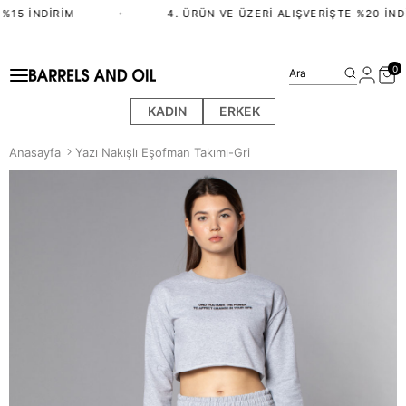
%15 İNDIRIM
•
4. ÜRÜN VE ÜZERI ALIŞVERIŞTE %20 İNDI
0
Ara
KADIN
ERKEK
Anasayfa
Yazı Nakışlı Eşofman Takımı-Gri