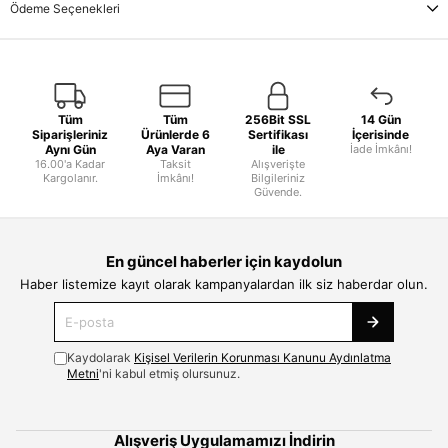
Ödeme Seçenekleri
Tüm
Tüm
256Bit SSL
14 Gün
Siparişleriniz
Ürünlerde 6
Sertifikası
İçerisinde
Aynı Gün
Aya Varan
ile
İade İmkânı!
16.00'a Kadar
Taksit
Alışverişte
Kargolanır.
İmkânı!
Bilgileriniz
Güvende.
En güncel haberler için kaydolun
Haber listemize kayıt olarak kampanyalardan ilk siz haberdar olun.
Kaydolarak
Kişisel Verilerin Korunması Kanunu Aydınlatma
Metni
'ni kabul etmiş olursunuz.
Alışveriş Uygulamamızı İndirin