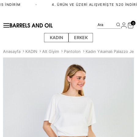
 İNDIRIM
•
4. ÜRÜN VE ÜZERI ALIŞVERIŞTE %20 İNDIRI
0
Ara
KADIN
ERKEK
Anasayfa
KADIN
Alt Giyim
Pantolon
Kadın Yıkamalı Palazzo Jea