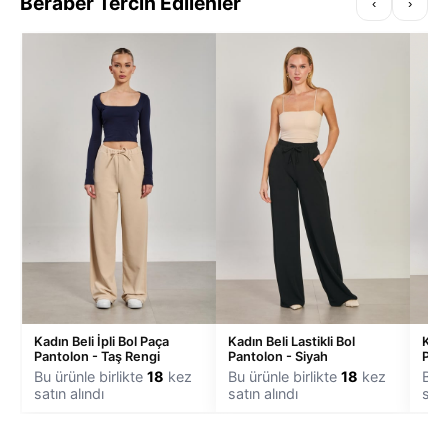
Beraber Tercih Edilenler
‹
›
Kadın Beli İpli Bol Paça
Kadın Beli Lastikli Bol
Kadı
Pantolon - Taş Rengi
Pantolon - Siyah
Pant
Bu ürünle birlikte
18
kez
Bu ürünle birlikte
18
kez
Bu ü
satın alındı
satın alındı
satı