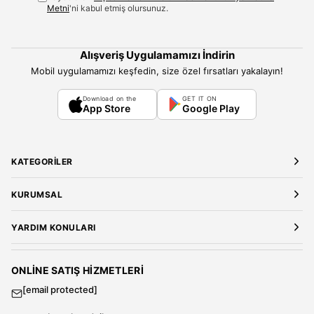
Metni
'ni kabul etmiş olursunuz.
Alışveriş Uygulamamızı İndirin
Mobil uygulamamızı keşfedin, size özel fırsatları yakalayın!
Download on the
GET IT ON
App Store
Google Play
KATEGORILER
Yeni Gelenler
KURUMSAL
Kadın Giyim
Elbise
Hakkımızda
YARDIM KONULARI
Bluz
Kariyer
Gömlek
Mağazalarımız
Üyelik Sözleşmesi
T-Shirt
Gizlilik ve Güvenlik
Kargo ve Teslimat
ONLINE SATIŞ HIZMETLERI
Sweatshirt
Satış Sözleşmesi
[email protected]
Tulum
Banka Hesap Bilgileri