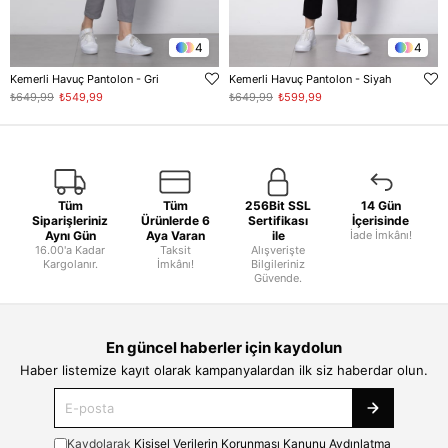
4
4
Kemerli Havuç Pantolon - Gri
Kemerli Havuç Pantolon - Siyah
₺649,99
₺549,99
₺649,99
₺599,99
Tüm
Tüm
256Bit SSL
14 Gün
Siparişleriniz
Ürünlerde 6
Sertifikası
İçerisinde
Aynı Gün
Aya Varan
ile
İade İmkânı!
16.00'a Kadar
Taksit
Alışverişte
Kargolanır.
İmkânı!
Bilgileriniz
Güvende.
En güncel haberler için kaydolun
Haber listemize kayıt olarak kampanyalardan ilk siz haberdar olun.
Kaydolarak
Kişisel Verilerin Korunması Kanunu Aydınlatma