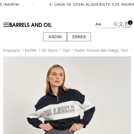
 İNDIRIM
•
4. ÜRÜN VE ÜZERI ALIŞVERIŞTE %20 İNDIRIM
0
Ara
KADIN
ERKEK
Anasayfa
KADIN
Alt Giyim
Tayt
Kadın Yüksek Bel Dalgıç Tayt -