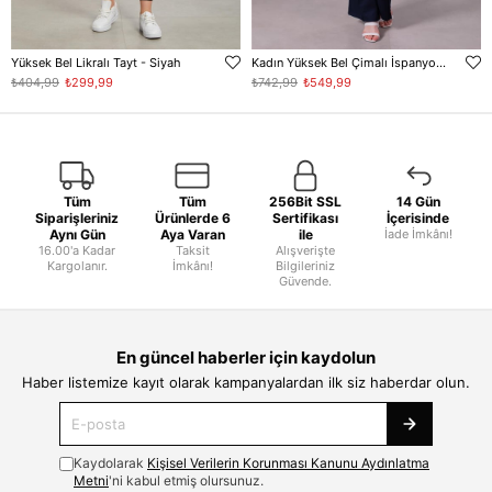
Yüksek Bel Likralı Tayt - Siyah
Kadın Yüksek Bel Çimalı İspanyol Paça Tayt - Lacivert
₺404,99
₺299,99
₺742,99
₺549,99
Tüm
Tüm
256Bit SSL
14 Gün
Siparişleriniz
Ürünlerde 6
Sertifikası
İçerisinde
Aynı Gün
Aya Varan
ile
İade İmkânı!
16.00'a Kadar
Taksit
Alışverişte
Kargolanır.
İmkânı!
Bilgileriniz
Güvende.
En güncel haberler için kaydolun
Haber listemize kayıt olarak kampanyalardan ilk siz haberdar olun.
Kaydolarak
Kişisel Verilerin Korunması Kanunu Aydınlatma
Metni
'ni kabul etmiş olursunuz.