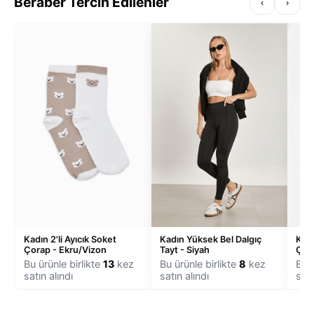
Beraber Tercih Edilenler
‹
›
Kadın 2'li Ayıcık Soket
Kadın Yüksek Bel Dalgıç
Kadı
Çorap - Ekru/Vizon
Tayt - Siyah
Çora
Bu ürünle birlikte
13
kez
Bu ürünle birlikte
8
kez
Bu ü
satın alındı
satın alındı
satı