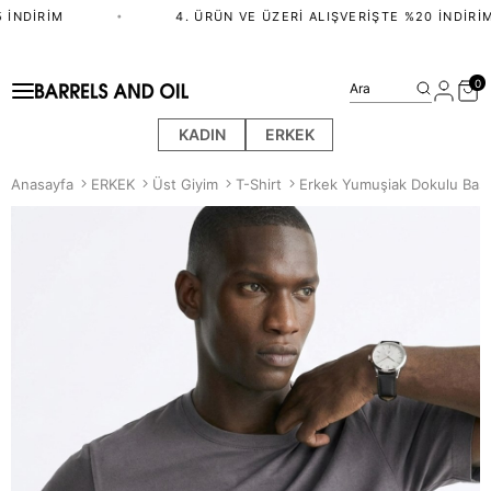
İNDIRIM
•
4. ÜRÜN VE ÜZERI ALIŞVERIŞTE %20 İNDIRIM
0
Ara
KADIN
ERKEK
Anasayfa
ERKEK
Üst Giyim
T-Shirt
Erkek Yumuşiak Dokulu Basic