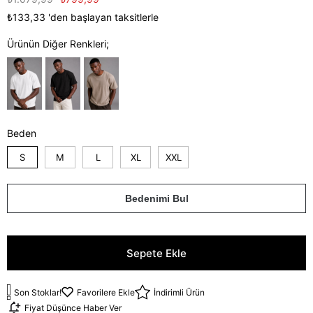
₺133,33
'den başlayan taksitlerle
Ürünün Diğer Renkleri;
Beden
S
M
L
XL
XXL
Bedenimi Bul
Son Stoklar!
Favorilere Ekle
İndirimli Ürün
Fiyat Düşünce Haber Ver