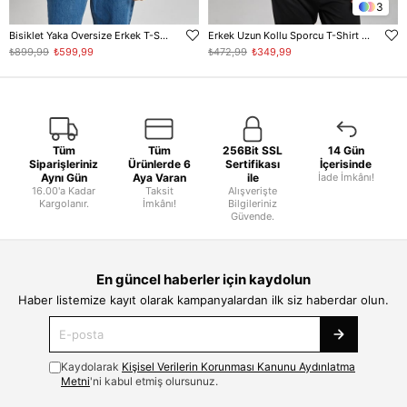
3
Bisiklet Yaka Oversize Erkek T-Shirt - Lacivert
Erkek Uzun Kollu Sporcu T-Shirt - Gri
₺899,99
₺599,99
₺472,99
₺349,99
Tüm
Tüm
256Bit SSL
14 Gün
Siparişleriniz
Ürünlerde 6
Sertifikası
İçerisinde
Aynı Gün
Aya Varan
ile
İade İmkânı!
16.00'a Kadar
Taksit
Alışverişte
Kargolanır.
İmkânı!
Bilgileriniz
Güvende.
En güncel haberler için kaydolun
Haber listemize kayıt olarak kampanyalardan ilk siz haberdar olun.
Kaydolarak
Kişisel Verilerin Korunması Kanunu Aydınlatma
Metni
'ni kabul etmiş olursunuz.