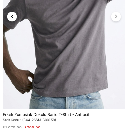
Erkek Yumuşiak Dokulu Basic T-Shirt - Antrasit
Stok Kodu
(344-26SM13001.59)
₺1.079,99
₺799,99