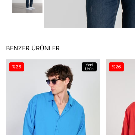
BENZER ÜRÜNLER
Yeni
%26
%26
Ürün