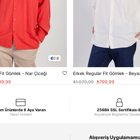
6
Fit Gömlek - Nar Çiceği
Erkek Regular Fit Gömlek - Beya
99,99
₺1.079,99
₺799,99
m Ürünlerde 6 Aya Varan
256Bit SSL Sertifikası i
Taksit İmkânı!
Alışverişte Bilgileriniz Güve
Alışveriş Uygulamamızı