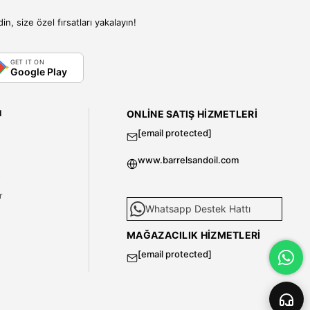
, size özel fırsatları yakalayın!
GET IT ON
Google Play
I
ONLINE SATIŞ HIZMETLERI
[email protected]
www.barrelsandoil.com
i
r
Whatsapp Destek Hattı
MAĞAZACILIK HIZMETLERI
[email protected]