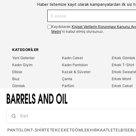
Haber listemize kayıt olarak kampanyalardan ilk siz 
Kaydolarak
Kişisel Verilerin Korunması Kanunu Ay
Metni
'ni kabul etmiş olursunuz.
KATEGORILER
Yeni Gelenler
Kadın Ceket
Erkek Gömlek
Kadın Giyim
Kadın Pantolon
Erkek T-Shirt
Elbise
Kazak & Süveter
Erkek Sweatsh
Bluz
Çanta
Erkek Mont
Gömlek
Parfüm
Erkek Ceket
T-Shirt
Erkek Giyim
Erkek Pantolo
Sweatshirt
Çok Satanlar
İndirim
Tulum
PANTOLON
T-SHIRT
ETEK
CEKET
GÖMLEK
HIRKA
ATLET
ELBISE
BL