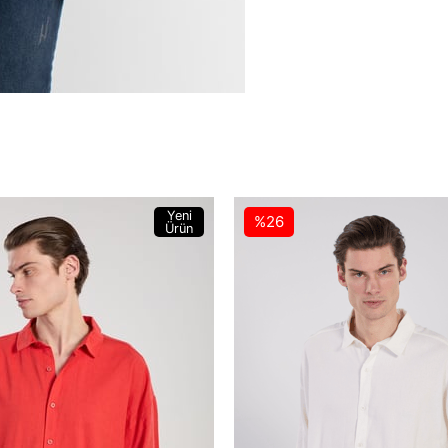
Yeni
%26
Ürün