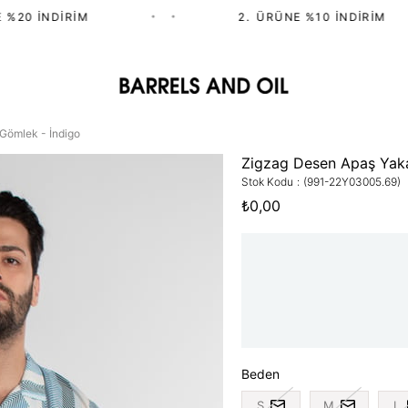
20 İNDIRIM
•
•
2.⁠ ⁠ÜRÜNE %10 İNDIRIM
Gömlek - İndigo
Zigzag Desen Apaş Yaka
Stok Kodu
(991-22Y03005.69)
₺0,00
Beden
S
M
L