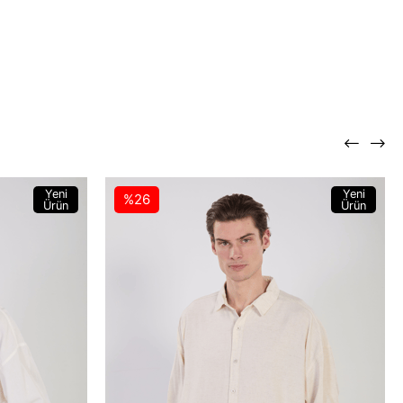
Yeni
Yeni
%26
Ürün
Ürün