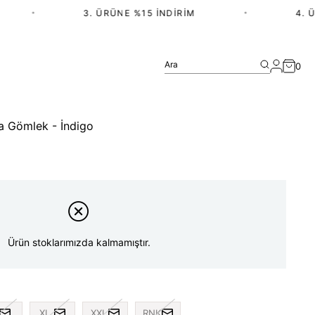
•
3. ÜRÜNE %15 İNDIRIM
•
4. ÜRÜ
Ara
0
 Gömlek - İndigo
Ürün stoklarımızda kalmamıştır.
XL
XXL
RNK