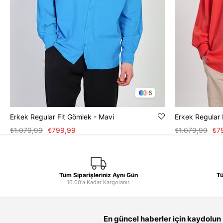
6
Erkek Regular Fit Gömlek - Mavi
Erkek Regular 
₺1.079,99
₺799,99
₺1.079,99
₺7
Tüm Siparişleriniz Aynı Gün
Tü
16.00'a Kadar Kargolanır.
En güncel haberler için kaydolun