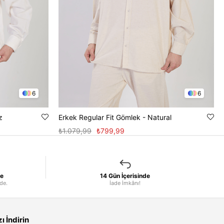
6
6
z
Erkek Regular Fit Gömlek - Natural
₺1.079,99
₺799,99
le
14 Gün İçerisinde
nde.
İade İmkânı!
 İndirin