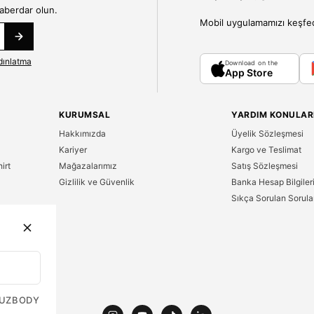
haberdar olun.
Mobil uygulamamızı keşfedin
dınlatma
Download on the
App Store
KURUMSAL
YARDIM KONULAR
Hakkımızda
Üyelik Sözleşmesi
Kariyer
Kargo ve Teslimat
irt
Mağazalarımız
Satış Sözleşmesi
Gizlilik ve Güvenlik
Banka Hesap Bilgiler
Sıkça Sorulan Sorula
n
UZ
BODY