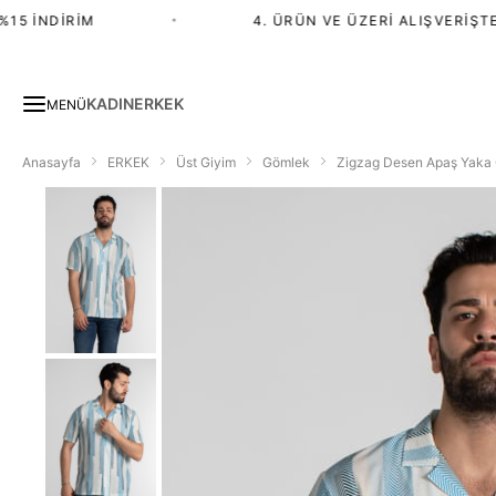
5 İNDIRIM
•
4. ÜRÜN VE ÜZERI ALIŞVERIŞTE %
KADIN
ERKEK
MENÜ
Anasayfa
ERKEK
Üst Giyim
Gömlek
Zigzag Desen Apaş Yaka 