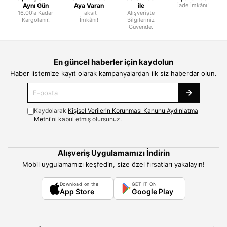
Aynı Gün
Aya Varan
ile
İade İmkânı!
16.00'a Kadar
Taksit
Alışverişte
Kargolanır.
İmkânı!
Bilgileriniz
Güvende.
En güncel haberler için kaydolun
Haber listemize kayıt olarak kampanyalardan ilk siz haberdar olun.
Kaydolarak
Kişisel Verilerin Korunması Kanunu Aydınlatma
Metni
'ni kabul etmiş olursunuz.
Alışveriş Uygulamamızı İndirin
Mobil uygulamamızı keşfedin, size özel fırsatları yakalayın!
Download on the
GET IT ON
App Store
Google Play