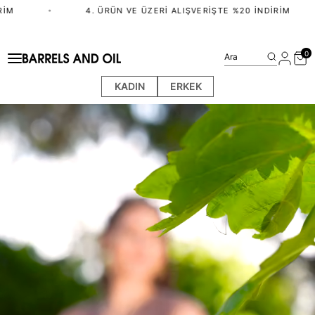
 ÜRÜN VE ÜZERI ALIŞVERIŞTE %20 İNDIRIM
•
•
2.⁠ ⁠ÜR
0
Ara
KADIN
ERKEK