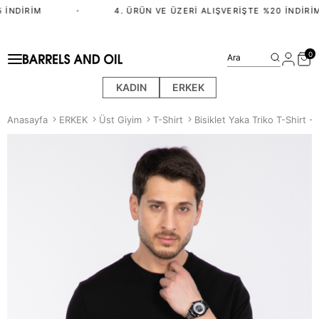
İNDIRIM
•
4. ÜRÜN VE ÜZERI ALIŞVERIŞTE %20 İNDIRIM
0
Ara
KADIN
ERKEK
Anasayfa
ERKEK
Üst Giyim
T-Shirt
Bisiklet Yaka Triko T-Shirt - 