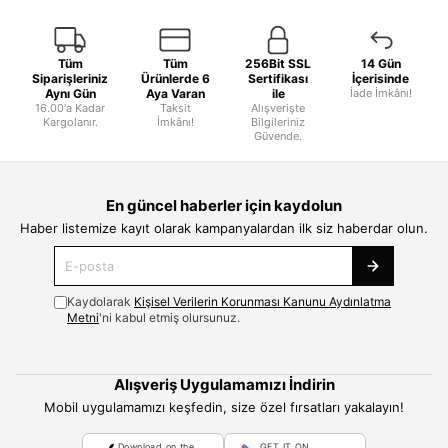
Tüm
Tüm
256Bit SSL
14 Gün
Siparişleriniz
Ürünlerde 6
Sertifikası
İçerisinde
Aynı Gün
Aya Varan
ile
İade İmkânı!
16.00'a Kadar
Taksit
Alışverişte
Kargolanır.
İmkânı!
Bilgileriniz
Güvende.
En güncel haberler için kaydolun
Haber listemize kayıt olarak kampanyalardan ilk siz haberdar olun.
Kaydolarak
Kişisel Verilerin Korunması Kanunu Aydınlatma
Metni
'ni kabul etmiş olursunuz.
Alışveriş Uygulamamızı İndirin
Mobil uygulamamızı keşfedin, size özel fırsatları yakalayın!
Download on the
GET IT ON