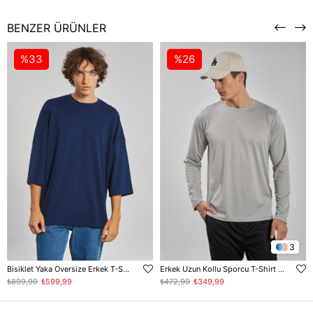
BENZER ÜRÜNLER
%33
%26
3
Bisiklet Yaka Oversize Erkek T-Shirt - Lacivert
Erkek Uzun Kollu Sporcu T-Shirt - Gri
₺899,99
₺599,99
₺472,99
₺349,99