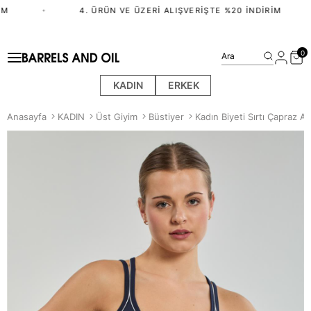
M
•
4. ÜRÜN VE ÜZERI ALIŞVERIŞTE %20 İNDIRIM
0
Ara
KADIN
ERKEK
Anasayfa
KADIN
Üst Giyim
Büstiyer
Kadın Biyeti Sırtı Çapraz As