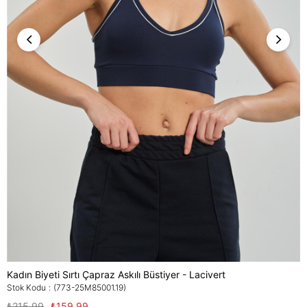
Kadın Biyeti Sırtı Çapraz Askılı Büstiyer - Lacivert
Stok Kodu
(773-25M85001.19)
₺215,99
₺159,99