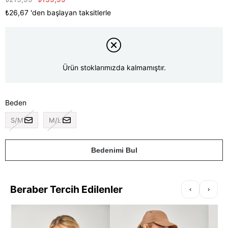
₺26,67
'den başlayan taksitlerle
Ürün stoklarımızda kalmamıştır.
Beden
S/M
M/L
Bedenimi Bul
Beraber Tercih Edilenler
‹
›