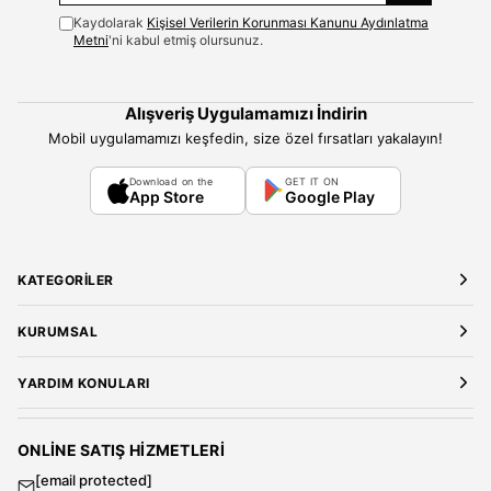
Kaydolarak
Kişisel Verilerin Korunması Kanunu Aydınlatma
Metni
'ni kabul etmiş olursunuz.
Alışveriş Uygulamamızı İndirin
Mobil uygulamamızı keşfedin, size özel fırsatları yakalayın!
Download on the
GET IT ON
App Store
Google Play
KATEGORILER
Yeni Gelenler
KURUMSAL
Kadın Giyim
Elbise
Hakkımızda
YARDIM KONULARI
Bluz
Kariyer
Gömlek
Mağazalarımız
Üyelik Sözleşmesi
T-Shirt
Gizlilik ve Güvenlik
Kargo ve Teslimat
ONLINE SATIŞ HIZMETLERI
Sweatshirt
Satış Sözleşmesi
[email protected]