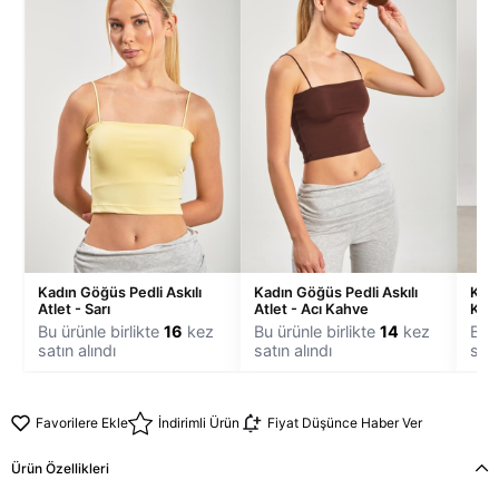
Kadın Göğüs Pedli Askılı
Kadın Göğüs Pedli Askılı
Kadı
Atlet - Sarı
Atlet - Acı Kahve
Kah
Bu ürünle birlikte
16
kez
Bu ürünle birlikte
14
kez
Bu ü
satın alındı
satın alındı
satı
Favorilere Ekle
İndirimli Ürün
Fiyat Düşünce Haber Ver
Ürün Özellikleri