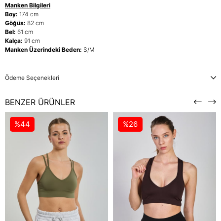
Manken Bilgileri
Boy:
174 cm
Göğüs:
82 cm
Bel:
61 cm
Kalça:
91 cm
Manken Üzerindeki Beden:
S/M
Ödeme Seçenekleri
BENZER ÜRÜNLER
%44
%26