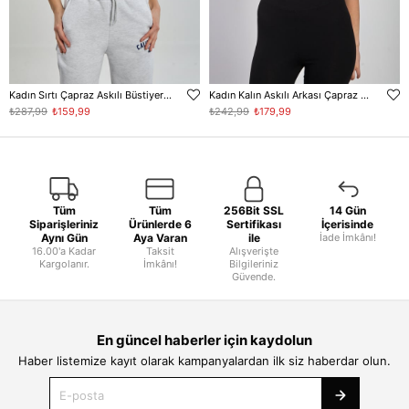
Kadın Sırtı Çapraz Askılı Büstiyer - Haki
Kadın Kalın Askılı Arkası Çapraz Büstiyer - Kahve
₺287,99
₺159,99
₺242,99
₺179,99
Tüm
Tüm
256Bit SSL
14 Gün
Siparişleriniz
Ürünlerde 6
Sertifikası
İçerisinde
Aynı Gün
Aya Varan
ile
İade İmkânı!
16.00'a Kadar
Taksit
Alışverişte
Kargolanır.
İmkânı!
Bilgileriniz
Güvende.
En güncel haberler için kaydolun
Haber listemize kayıt olarak kampanyalardan ilk siz haberdar olun.