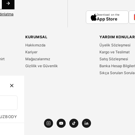
dınlatma
Download on the
App Store
KURUMSAL
YARDIM KONULAR
Hakkımızda
Üyelik Sözleşmesi
Kariyer
Kargo ve Teslimat
irt
Mağazalarımız
Satış Sözleşmesi
Gizlilik ve Güvenlik
Banka Hesap Bilgiler
Sıkça Sorulan Sorula
n
UZ
BODY