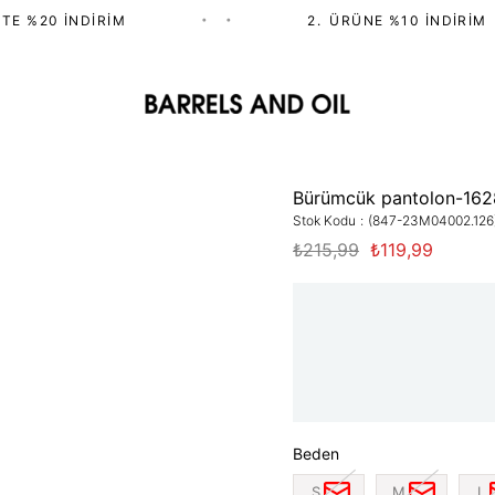
TE %20 İNDIRIM
•
•
2.⁠ ⁠ÜRÜNE %10 İNDIRIM
Bürümcük pantolon-162
Stok Kodu
(847-23M04002.126
₺215,99
₺119,99
Beden
S
M
L