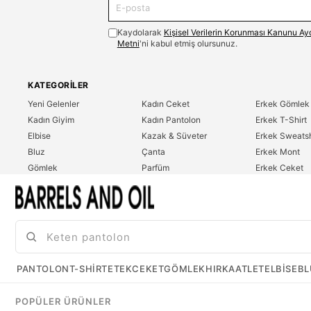
Kaydolarak
Kişisel Verilerin Korunması Kanunu Ay
Metni
'ni kabul etmiş olursunuz.
KATEGORILER
Yeni Gelenler
Kadın Ceket
Erkek Gömlek
Kadın Giyim
Kadın Pantolon
Erkek T-Shirt
Elbise
Kazak & Süveter
Erkek Sweatsh
Bluz
Çanta
Erkek Mont
Gömlek
Parfüm
Erkek Ceket
T-Shirt
Erkek Giyim
Erkek Pantolo
Sweatshirt
Çok Satanlar
İndirim
Tulum
PANTOLON
T-SHIRT
ETEK
CEKET
GÖMLEK
HIRKA
ATLET
ELBISE
BL
POPÜLER ÜRÜNLER