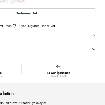
Bedenimi Bul
imli Ürün
Fiyat Düşünce Haber Ver
le
14 Gün İçerisinde
nde.
İade İmkânı!
 İndirin
, size özel fırsatları yakalayın!