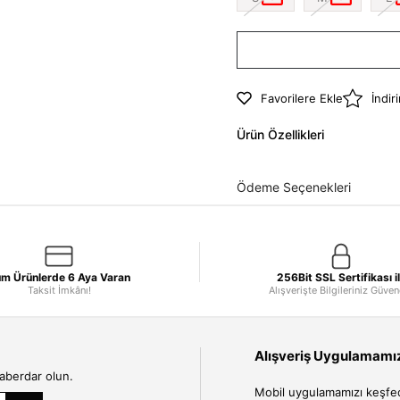
Favorilere Ekle
İndir
Ürün Özellikleri
Ödeme Seçenekleri
m Ürünlerde 6 Aya Varan
256Bit SSL Sertifikası i
Taksit İmkânı!
Alışverişte Bilgileriniz Güve
Alışveriş Uygulamamızı
haberdar olun.
Mobil uygulamamızı keşfedin