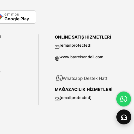
GET IT ON
Google Play
I
ONLINE SATIŞ HIZMETLERI
[email protected]
www.barrelsandoil.com
i
r
Whatsapp Destek Hattı
MAĞAZACILIK HIZMETLERI
[email protected]