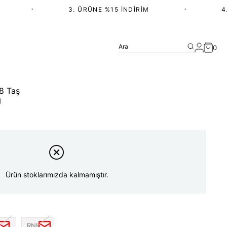
•
3. ÜRÜNE %15 İNDIRIM
•
4.
Ara
0
8 Taş
)
Ürün stoklarımızda kalmamıştır.
RNK