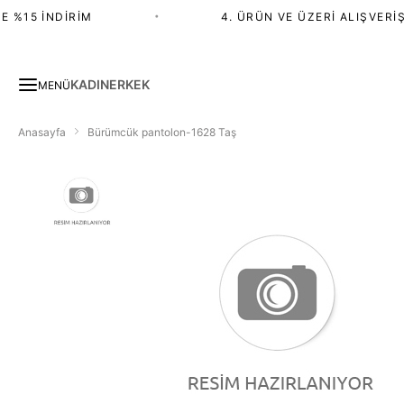
 %15 İNDIRIM
•
4. ÜRÜN VE ÜZERI ALIŞVERIŞ
KADIN
ERKEK
MENÜ
Anasayfa
Bürümcük pantolon-1628 Taş