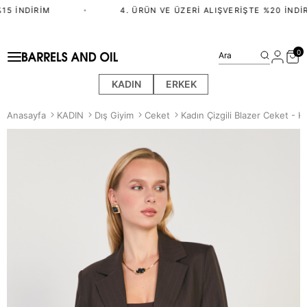
5 İNDIRIM
•
4. ÜRÜN VE ÜZERI ALIŞVERIŞTE %20 İNDIR
0
Ara
KADIN
ERKEK
Anasayfa
KADIN
Dış Giyim
Ceket
Kadın Çizgili Blazer Ceket - 