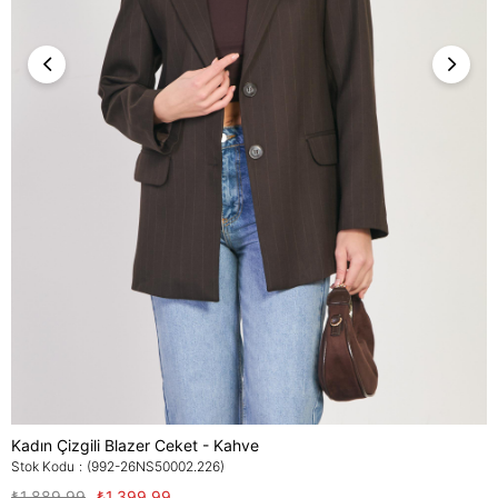
Kadın Çizgili Blazer Ceket - Kahve
Stok Kodu
(992-26NS50002.226)
₺1.889,99
₺1.399,99