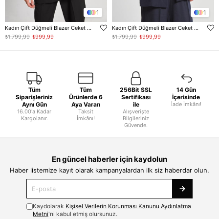
1
1
Kadın Çift Düğmeli Blazer Ceket - Siyah
Kadın Çift Düğmeli Blazer Ceket - Lacivert
₺1.799,99
₺999,99
₺1.799,99
₺999,99
Tüm
Tüm
256Bit SSL
14 Gün
Siparişleriniz
Ürünlerde 6
Sertifikası
İçerisinde
Aynı Gün
Aya Varan
ile
İade İmkânı!
16.00'a Kadar
Taksit
Alışverişte
Kargolanır.
İmkânı!
Bilgileriniz
Güvende.
En güncel haberler için kaydolun
Haber listemize kayıt olarak kampanyalardan ilk siz haberdar olun.
Kaydolarak
Kişisel Verilerin Korunması Kanunu Aydınlatma
Metni
'ni kabul etmiş olursunuz.