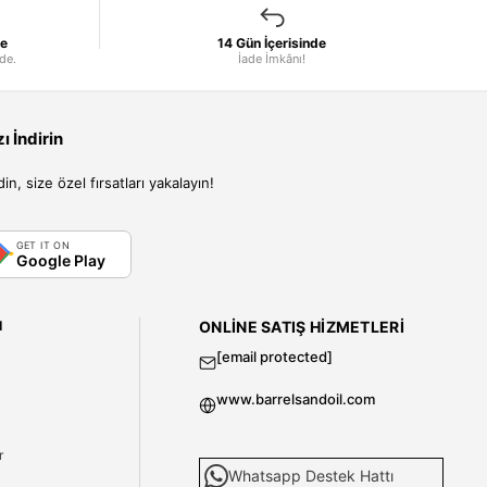
le
14 Gün İçerisinde
nde.
İade İmkânı!
 İndirin
, size özel fırsatları yakalayın!
GET IT ON
Google Play
I
ONLINE SATIŞ HIZMETLERI
[email protected]
www.barrelsandoil.com
i
r
Whatsapp Destek Hattı