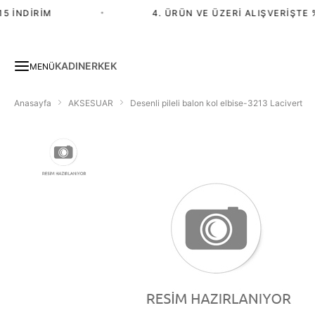
 İNDIRIM
•
4. ÜRÜN VE ÜZERI ALIŞVERIŞTE %
KADIN
ERKEK
MENÜ
Anasayfa
AKSESUAR
Desenli pileli balon kol elbise-3213 Lacivert