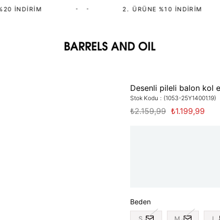
20 İNDIRIM
•
•
2.⁠ ⁠ÜRÜNE %10 İNDIRIM
Desenli pileli balon kol
Stok Kodu
(1053-25Y14001.19)
₺2.159,99
₺1.199,99
Beden
S
M
L