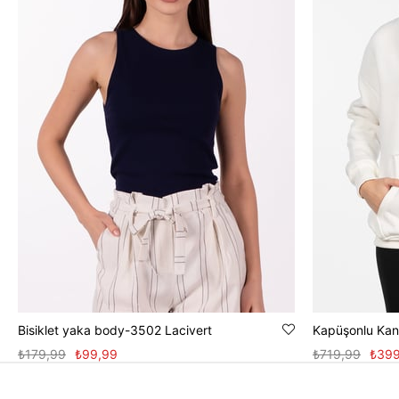
Bisiklet yaka body-3502 Lacivert
Kapüşonlu Kang
₺179,99
₺99,99
₺719,99
₺399