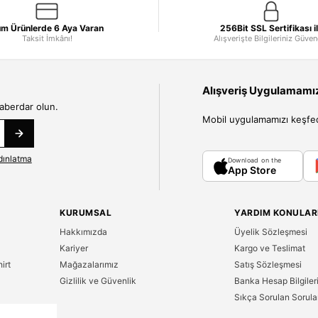
m Ürünlerde 6 Aya Varan
256Bit SSL Sertifikası i
Taksit İmkânı!
Alışverişte Bilgileriniz Güve
Alışveriş Uygulamamızı
haberdar olun.
Mobil uygulamamızı keşfedin
dınlatma
Download on the
App Store
KURUMSAL
YARDIM KONULAR
Hakkımızda
Üyelik Sözleşmesi
Kariyer
Kargo ve Teslimat
irt
Mağazalarımız
Satış Sözleşmesi
Gizlilik ve Güvenlik
Banka Hesap Bilgiler
Sıkça Sorulan Sorula
n