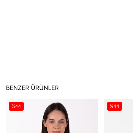
BENZER ÜRÜNLER
%44
%44