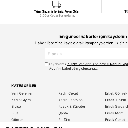
Tüm Siparişleriniz Aynı Gün
Tü
16.00'a Kadar Kargolanır.
En güncel haberler için kaydolun
Haber listemize kayıt olarak kampanyalardan ilk siz 
Kaydolarak
Kişisel Verilerin Korunması Kanunu Ay
Metni
'ni kabul etmiş olursunuz.
KATEGORILER
Yeni Gelenler
Kadın Ceket
Erkek Gömlek
Kadın Giyim
Kadın Pantolon
Erkek T-Shirt
Elbise
Kazak & Süveter
Erkek Sweatsh
Bluz
Çanta
Erkek Mont
Gömlek
Parfüm
Erkek Ceket
T-Shirt
Erkek Giyim
Erkek Pantolo