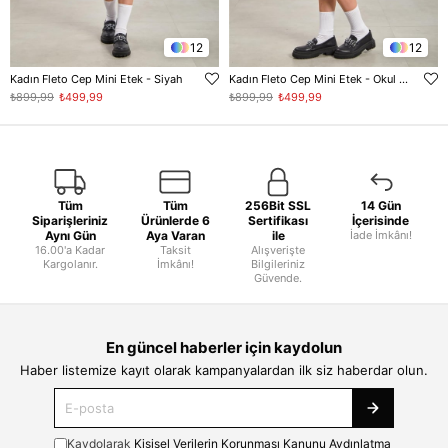
12
12
Kadın Fleto Cep Mini Etek - Siyah
Kadın Fleto Cep Mini Etek - Okul Gri
₺899,99
₺499,99
₺899,99
₺499,99
Tüm
Tüm
256Bit SSL
14 Gün
Siparişleriniz
Ürünlerde 6
Sertifikası
İçerisinde
Aynı Gün
Aya Varan
ile
İade İmkânı!
16.00'a Kadar
Taksit
Alışverişte
Kargolanır.
İmkânı!
Bilgileriniz
Güvende.
En güncel haberler için kaydolun
Haber listemize kayıt olarak kampanyalardan ilk siz haberdar olun.
Kaydolarak
Kişisel Verilerin Korunması Kanunu Aydınlatma