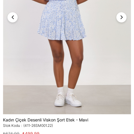
Kadın Çiçek Desenli Viskon Şort Etek - Mavi
Stok Kodu
(411-26SM001.22)
₺674,99
₺499,99