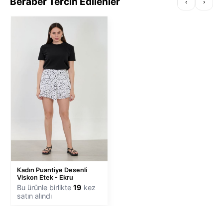
Beraber Tercih Edilenler
‹
›
Kadın Puantiye Desenli
Viskon Etek - Ekru
Bu ürünle birlikte
19
kez
satın alındı