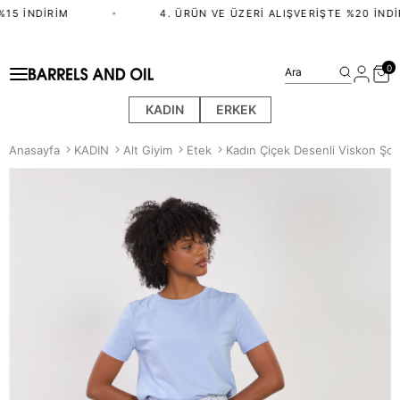
15 İNDIRIM
•
4. ÜRÜN VE ÜZERI ALIŞVERIŞTE %20 İNDIR
0
Ara
KADIN
ERKEK
Anasayfa
KADIN
Alt Giyim
Etek
Kadın Çiçek Desenli Viskon Şor