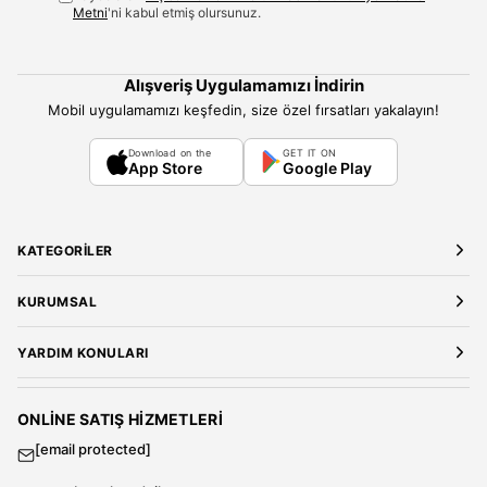
Metni
'ni kabul etmiş olursunuz.
Alışveriş Uygulamamızı İndirin
Mobil uygulamamızı keşfedin, size özel fırsatları yakalayın!
Download on the
GET IT ON
App Store
Google Play
KATEGORILER
Yeni Gelenler
KURUMSAL
Kadın Giyim
Elbise
Hakkımızda
YARDIM KONULARI
Bluz
Kariyer
Gömlek
Mağazalarımız
Üyelik Sözleşmesi
T-Shirt
Gizlilik ve Güvenlik
Kargo ve Teslimat
ONLINE SATIŞ HIZMETLERI
Sweatshirt
Satış Sözleşmesi
[email protected]
Tulum
Banka Hesap Bilgileri