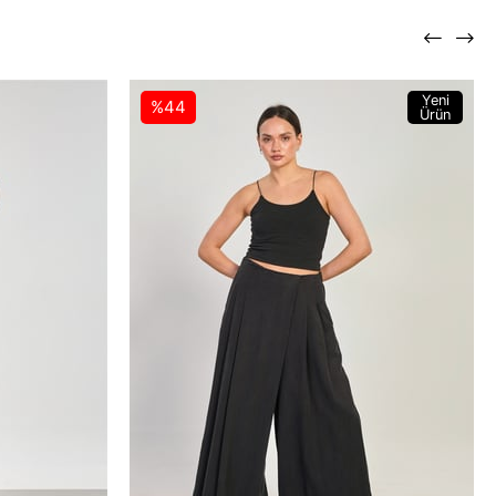
Yeni
%44
Ürün