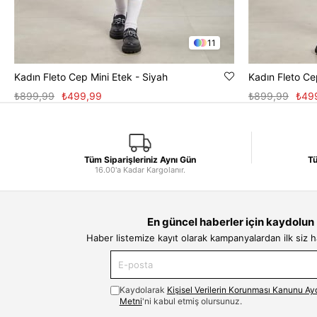
11
Kadın Fleto Cep Mini Etek - Siyah
Kadın Fleto Ce
₺899,99
₺499,99
₺899,99
₺49
Tüm Siparişleriniz Aynı Gün
Tü
16.00'a Kadar Kargolanır.
En güncel haberler için kaydolun
Haber listemize kayıt olarak kampanyalardan ilk siz 
Kaydolarak
Kişisel Verilerin Korunması Kanunu Ay
Metni
'ni kabul etmiş olursunuz.