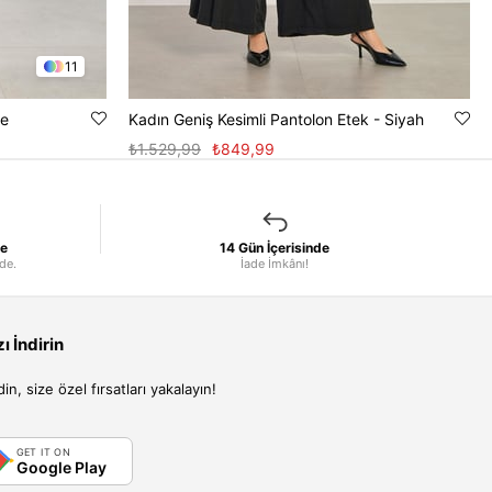
11
ve
Kadın Geniş Kesimli Pantolon Etek - Siyah
₺1.529,99
₺849,99
le
14 Gün İçerisinde
nde.
İade İmkânı!
 İndirin
, size özel fırsatları yakalayın!
GET IT ON
Google Play