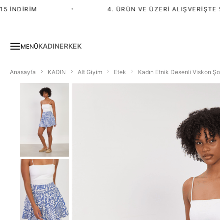
İNDIRIM
•
4. ÜRÜN VE ÜZERI ALIŞVERIŞTE %2
KADIN
ERKEK
MENÜ
Anasayfa
KADIN
Alt Giyim
Etek
Kadın Etnik Desenli Viskon Ş