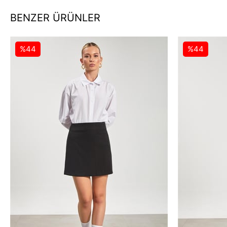
BENZER ÜRÜNLER
%44
%44