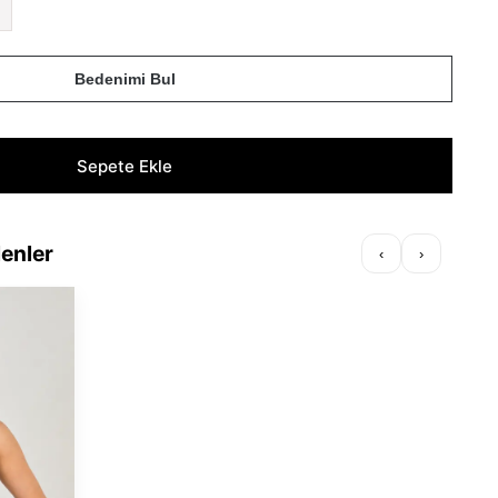
Bedenimi Bul
lenler
‹
›