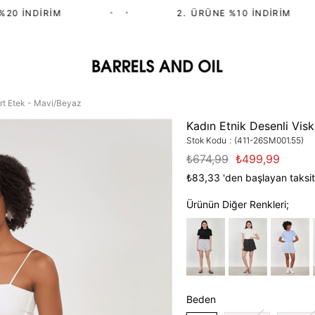
0 İNDIRIM
•
•
2.⁠ ⁠ÜRÜNE %10 İNDIRIM
ort Etek - Mavi/Beyaz
Kadın Etnik Desenli Vis
Stok Kodu
(411-26SM001.55)
₺674,99
₺499,99
₺83,33
'den başlayan taksit
Ürünün Diğer Renkleri;
Beden