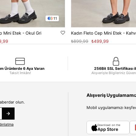
11
p Mini Etek - Okul Gri
Kadın Fleto Cep Mini Etek - Kah
9,99
₺899,99
₺499,99
m Ürünlerde 6 Aya Varan
256Bit SSL Sertifikası i
Taksit İmkânı!
Alışverişte Bilgileriniz Güve
Alışveriş Uygulamamızı
haberdar olun.
Mobil uygulamamızı keşfedin
dınlatma
Download on the
App Store