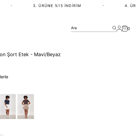
•
3. ÜRÜNE %15 İNDIRIM
•
4. ÜRÜN
Ara
0
kon Şort Etek - Mavi/Beyaz
lerle