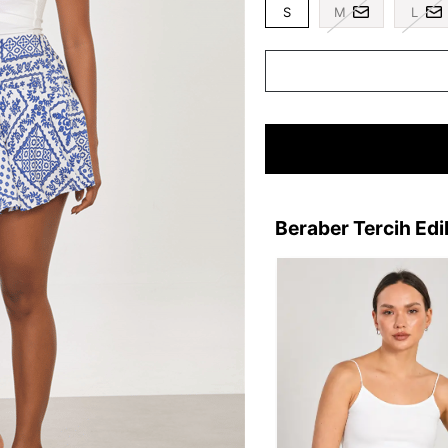
S
M
L
Beraber Tercih Edi