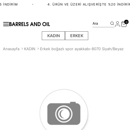
 İNDIRIM
•
4. ÜRÜN VE ÜZERI ALIŞVERIŞTE %20 İNDIRI
0
Ara
KADIN
ERKEK
Anasayfa
KADIN
Erkek boğazlı spor ayakkabı-8070 Siyah/Beyaz