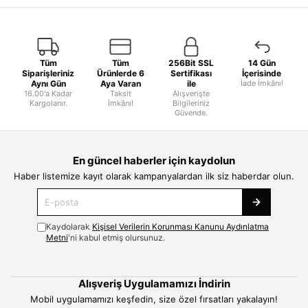
Tüm
Tüm
256Bit SSL
14 Gün
Siparişleriniz
Ürünlerde 6
Sertifikası
İçerisinde
Aynı Gün
Aya Varan
ile
İade İmkânı!
16.00'a Kadar
Taksit
Alışverişte
Kargolanır.
İmkânı!
Bilgileriniz
Güvende.
En güncel haberler için kaydolun
Haber listemize kayıt olarak kampanyalardan ilk siz haberdar olun.
Kaydolarak
Kişisel Verilerin Korunması Kanunu Aydınlatma
Metni
'ni kabul etmiş olursunuz.
Alışveriş Uygulamamızı İndirin
Mobil uygulamamızı keşfedin, size özel fırsatları yakalayın!