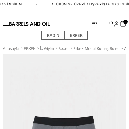
15 İNDIRIM
•
4. ÜRÜN VE ÜZERI ALIŞVERIŞTE %20 İNDIR
0
Ara
KADIN
ERKEK
Anasayfa
ERKEK
İç Giyim
Boxer
Erkek Modal Kumaş Boxer - Ant