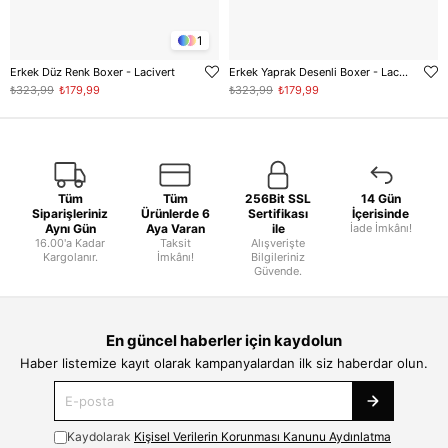
1
Erkek Düz Renk Boxer - Lacivert
Erkek Yaprak Desenli Boxer - Lacivert
₺323,99
₺179,99
₺323,99
₺179,99
Tüm
Tüm
256Bit SSL
14 Gün
Siparişleriniz
Ürünlerde 6
Sertifikası
İçerisinde
Aynı Gün
Aya Varan
ile
İade İmkânı!
16.00'a Kadar
Taksit
Alışverişte
Kargolanır.
İmkânı!
Bilgileriniz
Güvende.
En güncel haberler için kaydolun
Haber listemize kayıt olarak kampanyalardan ilk siz haberdar olun.
Kaydolarak
Kişisel Verilerin Korunması Kanunu Aydınlatma