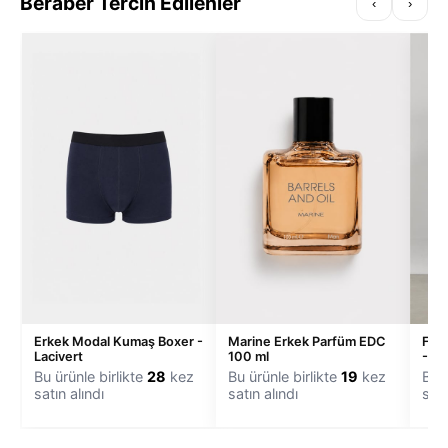
Beraber Tercih Edilenler
‹
›
Erkek Modal Kumaş Boxer -
Fle
Marine Erkek Parfüm EDC
Lacivert
- Ta
100 ml
Bu ürünle birlikte
28
kez
Bu ü
Bu ürünle birlikte
19
kez
satın alındı
satı
satın alındı