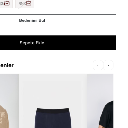
XL
RNK
Bedenimi Bul
lenler
‹
›