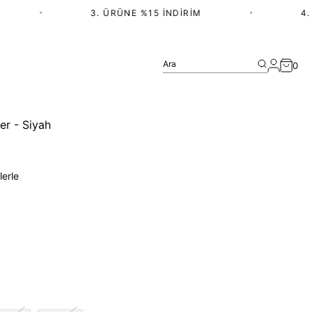
•
3. ÜRÜNE %15 İNDIRIM
•
4. Ü
Ara
0
r - Siyah
)
lerle