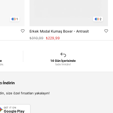
1
2
Erkek Modal Kumaş Boxer - Antrasit
₺310,99
₺229,99
le
14 Gün İçerisinde
nde.
İade İmkânı!
 İndirin
, size özel fırsatları yakalayın!
GET IT ON
Google Play