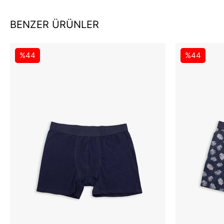
BENZER ÜRÜNLER
%44
%44