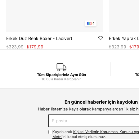
1
Erkek Düz Renk Boxer - Lacivert
Erkek Yaprak D
₺323,99
₺179,99
₺323,99
₺179
Tüm Siparişleriniz Aynı Gün
Tü
16.00'a Kadar Kargolanır.
En güncel haberler için kaydolun
Haber listemize kayıt olarak kampanyalardan ilk siz 
Kaydolarak
Kişisel Verilerin Korunması Kanunu Ay
Metni
'ni kabul etmiş olursunuz.