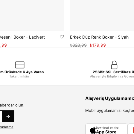
esenli Boxer - Lacivert
Erkek Düz Renk Boxer - Siyah
,99
₺323,99
₺179,99
m Ürünlerde 6 Aya Varan
256Bit SSL Sertifikası i
Taksit İmkânı!
Alışverişte Bilgileriniz Güve
Alışveriş Uygulamamızı
haberdar olun.
Mobil uygulamamızı keşfedin
dınlatma
Download on the
App Store