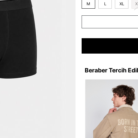
M
L
XL
X
Beraber Tercih Edi