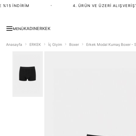
15 İNDIRIM
•
4. ÜRÜN VE ÜZERI ALIŞVERIŞTE
KADIN
ERKEK
MENÜ
Anasayfa
ERKEK
İç Giyim
Boxer
Erkek Modal Kumaş Boxer - 