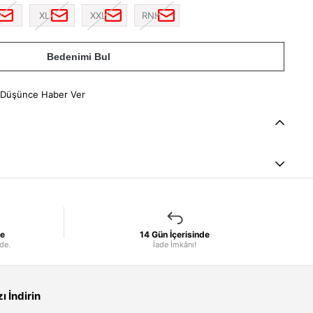
XL
XXL
RNK
Bedenimi Bul
 Düşünce Haber Ver
le
14 Gün İçerisinde
nde.
İade İmkânı!
 İndirin