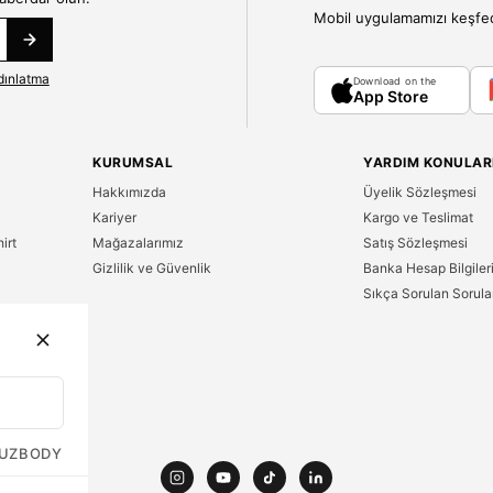
Mobil uygulamamızı keşfedin
dınlatma
Download on the
App Store
KURUMSAL
YARDIM KONULAR
Hakkımızda
Üyelik Sözleşmesi
Kariyer
Kargo ve Teslimat
irt
Mağazalarımız
Satış Sözleşmesi
Gizlilik ve Güvenlik
Banka Hesap Bilgiler
Sıkça Sorulan Sorula
n
UZ
BODY