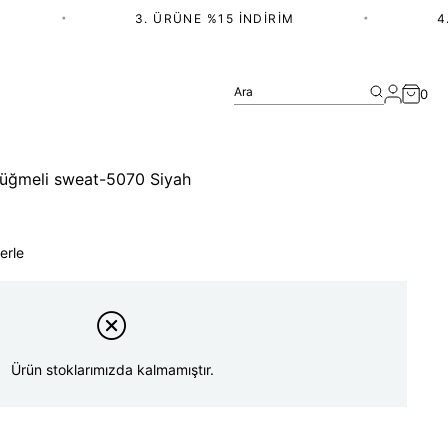
•
3. ÜRÜNE %15 İNDIRIM
•
4.
Ara
0
 düğmeli sweat-5070 Siyah
erle
Ürün stoklarımızda kalmamıştır.