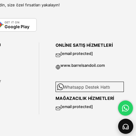
, size özel fırsatları yakalayın!
GET IT ON
Google Play
I
ONLINE SATIŞ HIZMETLERI
[email protected]
www.barrelsandoil.com
i
r
Whatsapp Destek Hattı
MAĞAZACILIK HIZMETLERI
[email protected]