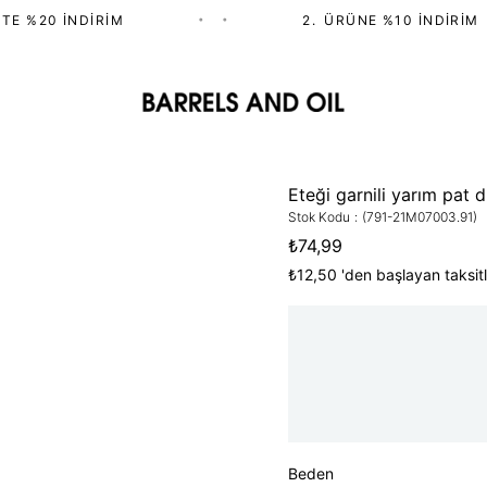
TE %20 İNDIRIM
•
•
2.⁠ ⁠ÜRÜNE %10 İNDIRIM
Eteği garnili yarım pat
Stok Kodu
(791-21M07003.91)
₺74,99
₺12,50
'den başlayan taksitl
Beden