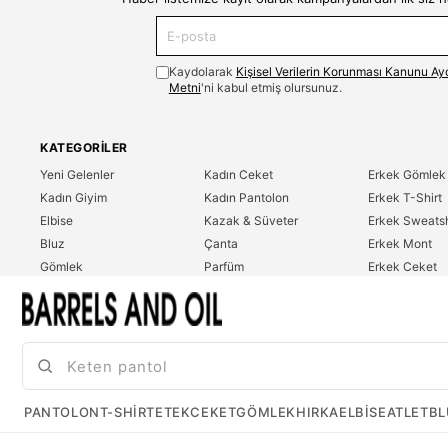
Kaydolarak
Kişisel Verilerin Korunması Kanunu Ay
Metni
'ni kabul etmiş olursunuz.
KATEGORILER
Yeni Gelenler
Kadın Ceket
Erkek Gömlek
Kadın Giyim
Kadın Pantolon
Erkek T-Shirt
Elbise
Kazak & Süveter
Erkek Sweatsh
Bluz
Çanta
Erkek Mont
Gömlek
Parfüm
Erkek Ceket
T-Shirt
Erkek Giyim
Erkek Pantolo
Sweatshirt
Çok Satanlar
İndirim
Tulum
PANTOLON
T-SHIRT
ETEK
CEKET
GÖMLEK
HIRKA
ELBISE
ATLET
BL