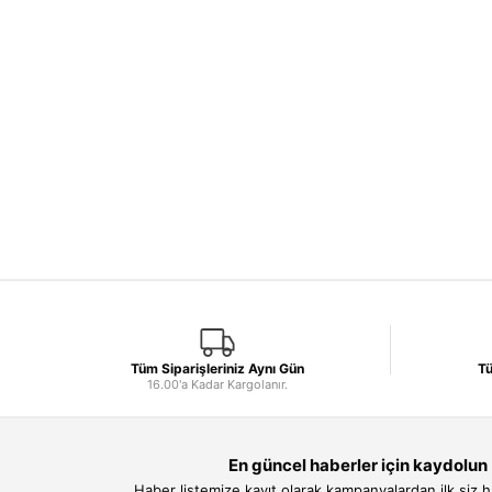
Tüm Siparişleriniz Aynı Gün
Tü
16.00'a Kadar Kargolanır.
En güncel haberler için kaydolun
Haber listemize kayıt olarak kampanyalardan ilk siz 