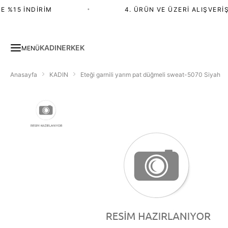
 %15 İNDIRIM
•
4. ÜRÜN VE ÜZERI ALIŞVERIŞ
KADIN
ERKEK
MENÜ
Anasayfa
KADIN
Eteği garnili yarım pat düğmeli sweat-5070 Siyah