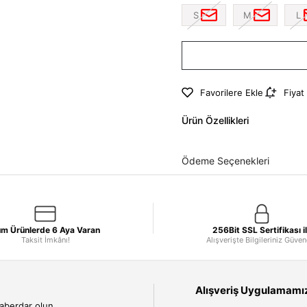
S
M
L
Favorilere Ekle
Fiyat
Ürün Özellikleri
Ödeme Seçenekleri
m Ürünlerde 6 Aya Varan
256Bit SSL Sertifikası i
Taksit İmkânı!
Alışverişte Bilgileriniz Güve
Alışveriş Uygulamamızı
haberdar olun.