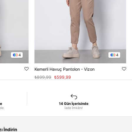
4
4
Kemerli Havuç Pantolon - Vizon
₺899,99
₺599,99
le
14 Gün İçerisinde
nde.
İade İmkânı!
 İndirin