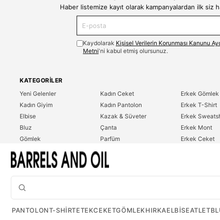
Haber listemize kayıt olarak kampanyalardan ilk siz 
Kaydolarak
Kişisel Verilerin Korunması Kanunu Ay
Metni
'ni kabul etmiş olursunuz.
KATEGORILER
Yeni Gelenler
Kadın Ceket
Erkek Gömlek
Kadın Giyim
Kadın Pantolon
Erkek T-Shirt
Elbise
Kazak & Süveter
Erkek Sweatsh
Bluz
Çanta
Erkek Mont
Gömlek
Parfüm
Erkek Ceket
T-Shirt
Erkek Giyim
Erkek Pantolo
Sweatshirt
Çok Satanlar
İndirim
Tulum
PANTOLON
T-SHIRT
ETEK
CEKET
GÖMLEK
HIRKA
ELBISE
ATLET
BL