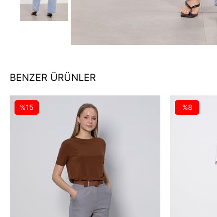
BENZER ÜRÜNLER
%15
%8