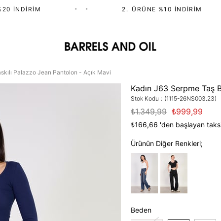
0 İNDIRIM
•
•
2.⁠ ⁠ÜRÜNE %10 İNDIRIM
skılı Palazzo Jean Pantolon - Açık Mavi
Kadın J63 Serpme Taş Ba
Stok Kodu
(1115-26NS003.23)
₺1.349,99
₺999,99
₺166,66
'den başlayan taksi
Ürünün Diğer Renkleri;
Beden