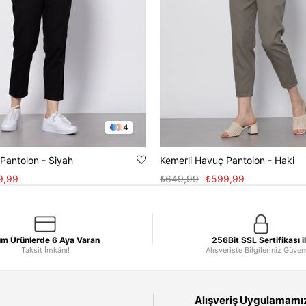
4
Pantolon - Siyah
Kemerli Havuç Pantolon - Haki
9,99
₺649,99
₺599,99
m Ürünlerde 6 Aya Varan
256Bit SSL Sertifikası i
Taksit İmkânı!
Alışverişte Bilgileriniz Güve
Alışveriş Uygulamamızı