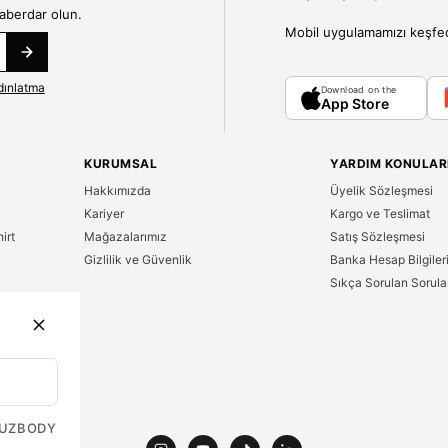
haberdar olun.
Mobil uygulamamızı keşfedin
dınlatma
Download on the
App Store
KURUMSAL
YARDIM KONULAR
Hakkımızda
Üyelik Sözleşmesi
Kariyer
Kargo ve Teslimat
irt
Mağazalarımız
Satış Sözleşmesi
Gizlilik ve Güvenlik
Banka Hesap Bilgiler
Sıkça Sorulan Sorula
n
UZ
BODY