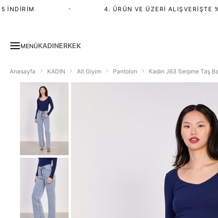
İNDIRIM
•
4. ÜRÜN VE ÜZERI ALIŞVERIŞTE %2
KADIN
ERKEK
MENÜ
Anasayfa
KADIN
Alt Giyim
Pantolon
Kadın J63 Serpme Taş Ba