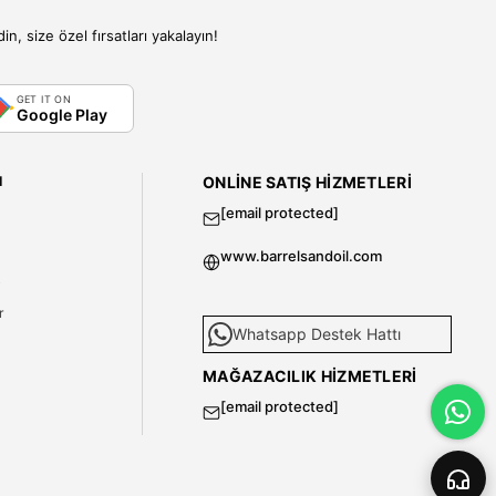
, size özel fırsatları yakalayın!
GET IT ON
Google Play
I
ONLINE SATIŞ HIZMETLERI
[email protected]
www.barrelsandoil.com
i
r
Whatsapp Destek Hattı
MAĞAZACILIK HIZMETLERI
[email protected]