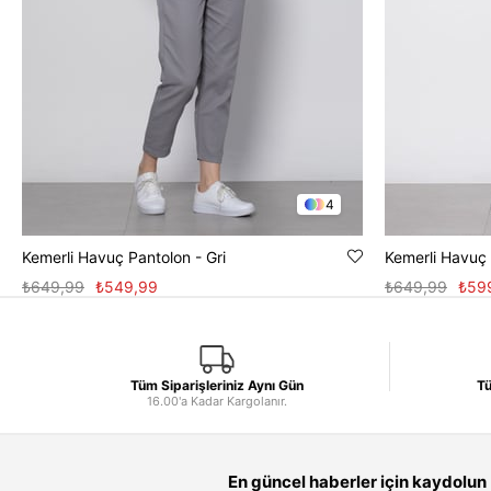
4
Kemerli Havuç Pantolon - Gri
Kemerli Havuç 
₺649,99
₺549,99
₺649,99
₺59
Tüm Siparişleriniz Aynı Gün
Tü
16.00'a Kadar Kargolanır.
En güncel haberler için kaydolun