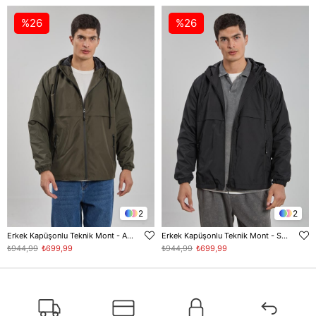
%26
%26
2
2
Erkek Kapüşonlu Teknik Mont - Açık Haki
Erkek Kapüşonlu Teknik Mont - Siyah
₺944,99
₺699,99
₺944,99
₺699,99