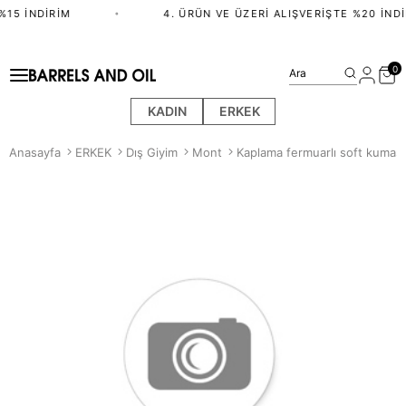
15 İNDIRIM
•
4. ÜRÜN VE ÜZERI ALIŞVERIŞTE %20 İNDI
0
Ara
KADIN
ERKEK
Anasayfa
ERKEK
Dış Giyim
Mont
Kaplama fermuarlı soft kumaş