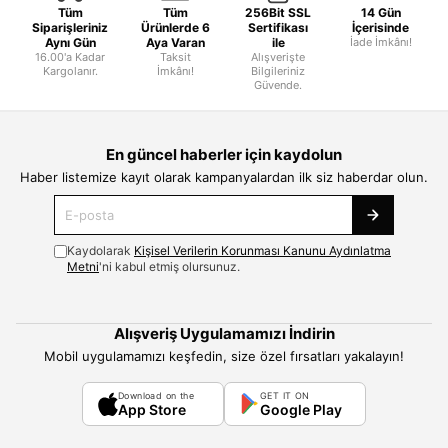
Tüm
Tüm
256Bit SSL
14 Gün
Siparişleriniz
Ürünlerde 6
Sertifikası
İçerisinde
Aynı Gün
Aya Varan
ile
İade İmkânı!
16.00'a Kadar
Taksit
Alışverişte
Kargolanır.
İmkânı!
Bilgileriniz
Güvende.
En güncel haberler için kaydolun
Haber listemize kayıt olarak kampanyalardan ilk siz haberdar olun.
Kaydolarak
Kişisel Verilerin Korunması Kanunu Aydınlatma
Metni
'ni kabul etmiş olursunuz.
Alışveriş Uygulamamızı İndirin
Mobil uygulamamızı keşfedin, size özel fırsatları yakalayın!
Download on the
GET IT ON
App Store
Google Play