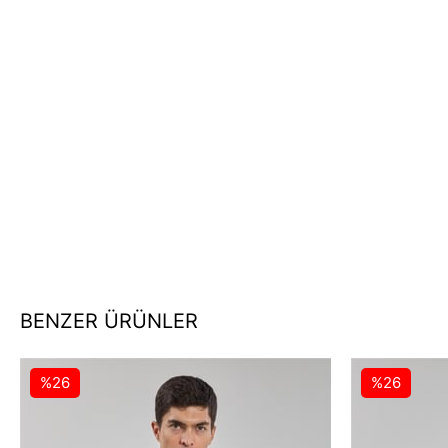
BENZER ÜRÜNLER
%26
%26