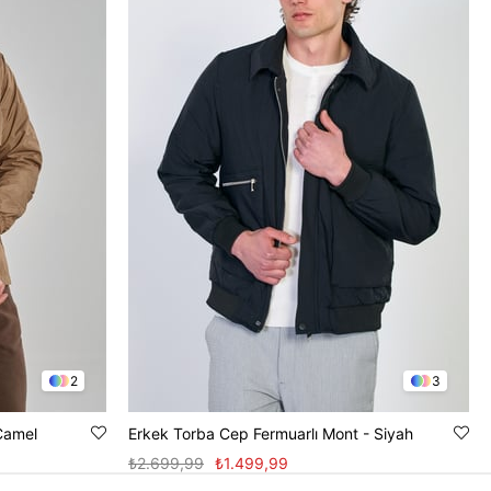
2
3
Camel
Erkek Torba Cep Fermuarlı Mont - Siyah
₺2.699,99
₺1.499,99