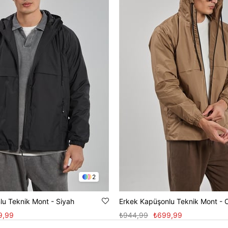
2
lu Teknik Mont - Siyah
Erkek Kapüşonlu Teknik Mont - 
9,99
₺944,99
₺699,99