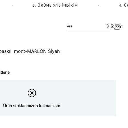
•
3. ÜRÜNE %15 İNDIRIM
•
4. ÜRÜ
Ara
0
 baskılı mont-MARLON Siyah
tlerle
Ürün stoklarımızda kalmamıştır.