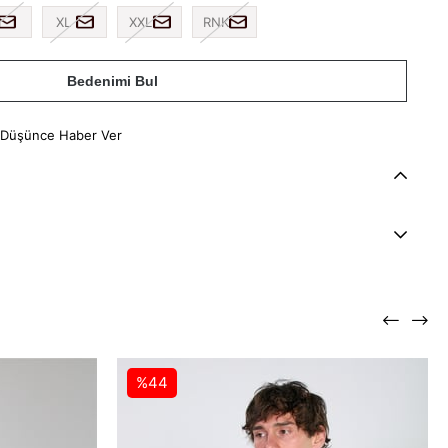
XL
XXL
RNK
Bedenimi Bul
 Düşünce Haber Ver
%44