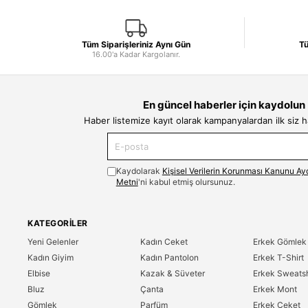
Tüm Siparişleriniz Aynı Gün
Tü
16.00'a Kadar Kargolanır.
En güncel haberler için kaydolun
Haber listemize kayıt olarak kampanyalardan ilk siz 
Kaydolarak
Kişisel Verilerin Korunması Kanunu Ay
Metni
'ni kabul etmiş olursunuz.
KATEGORILER
Yeni Gelenler
Kadın Ceket
Erkek Gömlek
Kadın Giyim
Kadın Pantolon
Erkek T-Shirt
Elbise
Kazak & Süveter
Erkek Sweatsh
Bluz
Çanta
Erkek Mont
Gömlek
Parfüm
Erkek Ceket