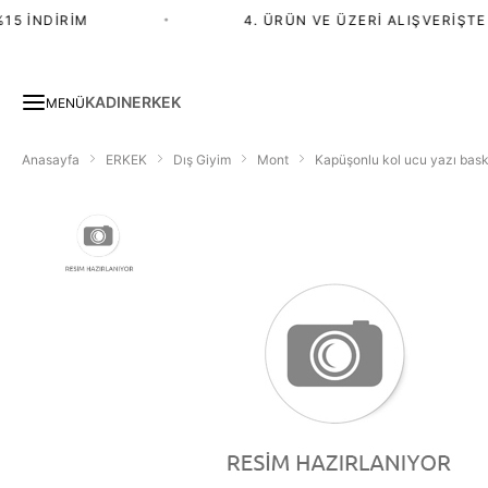
5 İNDIRIM
•
4. ÜRÜN VE ÜZERI ALIŞVERIŞTE %
KADIN
ERKEK
MENÜ
Anasayfa
ERKEK
Dış Giyim
Mont
Kapüşonlu kol ucu yazı bas