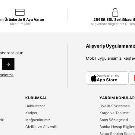
m Ürünlerde 6 Aya Varan
256Bit SSL Sertifikası i
Taksit İmkânı!
Alışverişte Bilgileriniz Güve
Alışveriş Uygulamamızı
haberdar olun.
Mobil uygulamamızı keşfedin
dınlatma
Download on the
App Store
KURUMSAL
YARDIM KONULAR
Hakkımızda
Üyelik Sözleşmesi
Kariyer
Kargo ve Teslimat
irt
Mağazalarımız
Satış Sözleşmesi
Gizlilik ve Güvenlik
Banka Hesap Bilgiler
Sıkça Sorulan Sorula