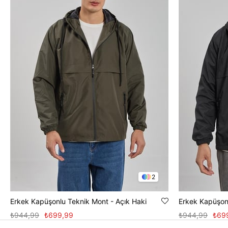
2
Erkek Kapüşonlu Teknik Mont - Açık Haki
Erkek Kapüşon
₺944,99
₺699,99
₺944,99
₺69