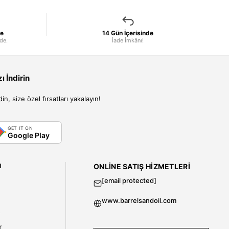
le
14 Gün İçerisinde
nde.
İade İmkânı!
 İndirin
, size özel fırsatları yakalayın!
GET IT ON
Google Play
I
ONLINE SATIŞ HIZMETLERI
[email protected]
www.barrelsandoil.com
i
r