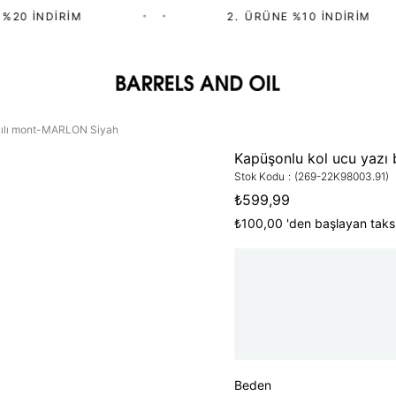
20 İNDIRIM
•
•
2.⁠ ⁠ÜRÜNE %10 İNDIRIM
kılı mont-MARLON Siyah
Kapüşonlu kol ucu yazı
Stok Kodu
(269-22K98003.91)
₺599,99
₺100,00
'den başlayan taksi
Beden