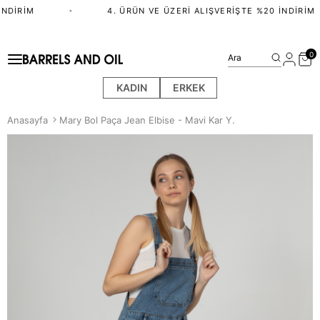
NDIRIM
•
4. ÜRÜN VE ÜZERI ALIŞVERIŞTE %20 İNDIRIM
0
Ara
KADIN
ERKEK
Anasayfa
Mary Bol Paça Jean Elbise - Mavi Kar Y.