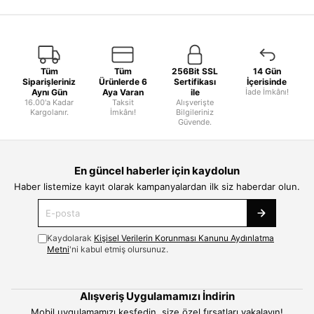
Tüm
Tüm
256Bit SSL
14 Gün
Siparişleriniz
Ürünlerde 6
Sertifikası
İçerisinde
Aynı Gün
Aya Varan
ile
İade İmkânı!
16.00'a Kadar
Taksit
Alışverişte
Kargolanır.
İmkânı!
Bilgileriniz
Güvende.
En güncel haberler için kaydolun
Haber listemize kayıt olarak kampanyalardan ilk siz haberdar olun.
Kaydolarak
Kişisel Verilerin Korunması Kanunu Aydınlatma
Metni
'ni kabul etmiş olursunuz.
Alışveriş Uygulamamızı İndirin
Mobil uygulamamızı keşfedin, size özel fırsatları yakalayın!